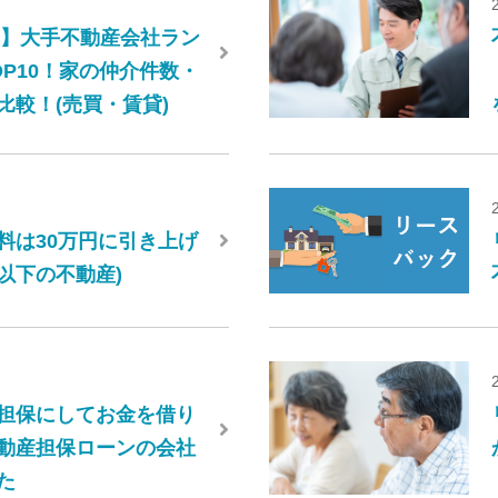
6年】大手不動産会社ラン
OP10！家の仲介件数・
比較！(売買・賃貸)
料は30万円に引き上げ
円以下の不動産)
担保にしてお金を借り
動産担保ローンの会社
た