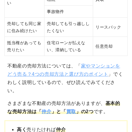
い
事故物件
売却しても同じ家
売却しても引っ越しし
リースバック
に住み続けたい
たくない
抵当権があっても
住宅ローンが払えな
任意売却
売りたい
い、滞納している
不動産の売却方法については、「
家やマンションを
どう売る？4つの売却方法と選び方のポイント
」でく
わしく説明しているので、ぜひ読んでみてくださ
い。
さまざまな不動産の売却方法がありますが、
基本的
な売却方法は「
仲介
」と「
買取
」の2つ
です。
高く
売りたければ
仲介