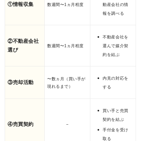
①情報収集
数週間〜1ヵ月程度
動産会社の情
報を調べる
不動産会社を
②不動産会社
数週間〜1ヵ月程度
選んで媒介契
選び
約を結ぶ
内見の対応を
〜数ヵ月（買い手が
③売却活動
現れるまで）
する
買い手と売買
契約を結ぶ
④売買契約
−
手付金を受け
取る