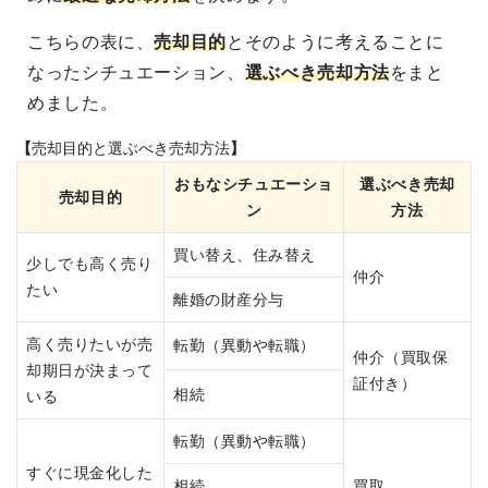
こちらの表に、
売却目的
とそのように考えることに
なったシチュエーション、
選ぶべき売却方法
をまと
めました。
【
売却
目的
と選ぶべき売却方法
】
おもなシチュエーショ
選ぶべき売却
売却
目的
ン
方法
買い替え、住み替え
少しでも高く売り
仲介
たい
離婚の財産分与
高く売りたいが売
転勤（異動や転職）
仲介（買取保
却期日が決まって
証付き）
相続
いる
転勤（異動や転職）
すぐに現金化した
相続
買取