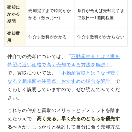
売却に
売却完了まで時間がか
条件が合えば売却完了ま
かかる
かる（数ヵ月〜）
で数日〜1週間程度
期間
売却費
仲介手数料がかかる
仲介手数料がかからない
用
仲介での売却については、「
不動産仲介とは？家を
希望に近い価格で高く売却できる方法を解説！
」
で、買取については、「
不動産買取とは？なぜ安く
なる？相場額や注意点、おすすめの場合を解説
」で
くわしく説明していますので、ぜひ読んでみてくだ
さい。
これらの仲介と買取のメリットとデメリットを踏ま
えたうえで、
高く売る、早く売るのどちらを優先す
る
べきか、しっかりと検討して自分に合う売却方法