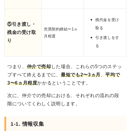
残代金を受け
⑤引き渡し・
取る
売買契約締結〜1ヵ
残金の受け取
月程度
引き渡しをす
り
る
つまり、
仲介で売却
した場合、これらの5つのステッ
プすべて終えるまでに、
最短でも2〜3ヵ月
、
平均で
3〜6ヵ月程度
かかるということです。
次に、仲介での売却における、それぞれの流れの段
階についてくわしく説明します。
1-1. 情報収集