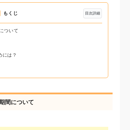
もくじ
目次詳細
間について
めには？
る期間について