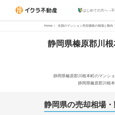
はじめての方へ
不
Home
全国のマンション売却価格の相場と動向
静岡県
榛原郡川根
静岡県
榛原郡川根本町
のマンショ
静岡県
榛原郡川根本
静岡県
の売却相場・