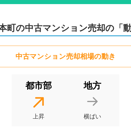
本町
の
中古マンション
売却の「
中古マンション
売却相場の動き
都市部
地方
上昇
横ばい