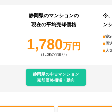
静岡県
のマンションの
今
現在の平均売却価格
ン
築
1,780
万円
周
人
（3LDKの間取り）
静岡県
の中古マンション
売却価格相場・動向