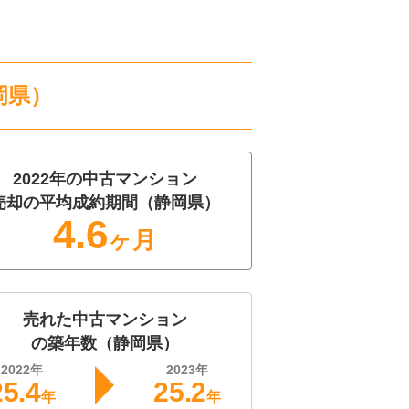
岡県
）
2022
年の
中古マンション
売却の平均成約期間（
静岡県
）
4.6
ヶ月
売れた
中古マンション
の築年数（
静岡県
）
2022
年
2023
年
25.4
25.2
年
年