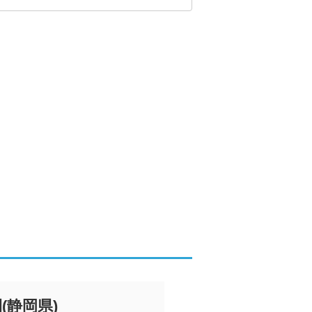
間
(
静岡県
)
不動産会社を選ん