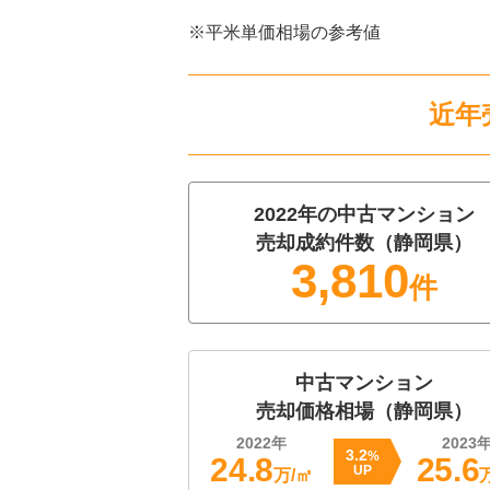
※平米単価相場の参考値
近年
2022
年の
中古マンション
売却成約件数（
静岡県
）
3,810
件
中古マンション
売却価格相場（
静岡県
）
2022
年
2023
3.2
%
24.8
25.6
UP
万/㎡