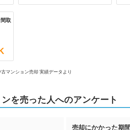
な間取
K
中古マンション
売却 実績データより
ションを売った人へのアンケート
売却にかかった期