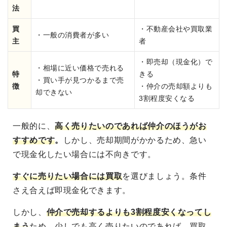
法
買
・不動産会社や買取業
・一般の消費者が多い
主
者
・即売却（現金化）で
・相場に近い価格で売れる
特
きる
・買い手が見つかるまで売
徴
・仲介の売却額よりも
却できない
3割程度安くなる
一般的に、
高く売りたいのであれば仲介のほうがお
すすめです
。
しかし、売却期間がかかるため、急い
で現金化したい場合には不向きです。
すぐに売りたい場合には買取
を選びましょう。条件
さえ合えば即現金化できます。
しかし、
仲介で売却するよりも3割程度安くなってし
まう
ため、少しでも高く売りたいのであれば、買取