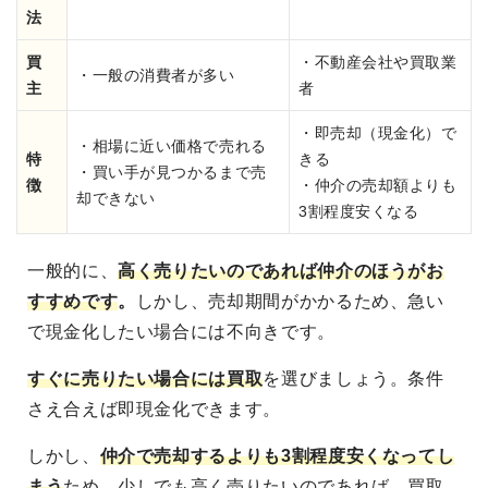
法
買
・不動産会社や買取業
・一般の消費者が多い
主
者
・即売却（現金化）で
・相場に近い価格で売れる
特
きる
・買い手が見つかるまで売
徴
・仲介の売却額よりも
却できない
3割程度安くなる
一般的に、
高く売りたいのであれば仲介のほうがお
すすめです
。
しかし、売却期間がかかるため、急い
で現金化したい場合には不向きです。
すぐに売りたい場合には買取
を選びましょう。条件
さえ合えば即現金化できます。
しかし、
仲介で売却するよりも3割程度安くなってし
まう
ため、少しでも高く売りたいのであれば、買取