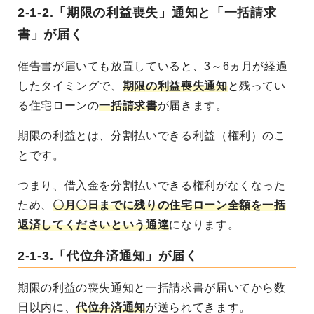
2-1-2.「期限の利益喪失」通知と「一括請求
書」が届く
催告書が届いても放置していると、3～6ヵ月が経過
したタイミングで、
期限の利益喪失通知
と残ってい
る住宅ローンの
一括請求書
が届きます。
期限の利益とは、分割払いできる利益（権利）のこ
とです。
つまり、借入金を分割払いできる権利がなくなった
ため、
〇月〇日までに残りの住宅ローン全額を一括
返済してくださいという通達
になります。
2-1-3.「代位弁済通知」が届く
期限の利益の喪失通知と一括請求書が届いてから数
日以内に、
代位弁済通知
が送られてきます。