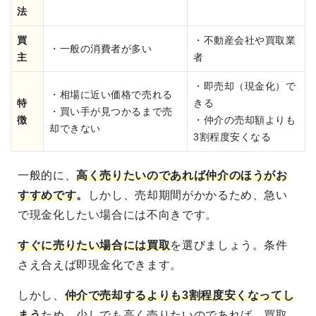
法
買
・不動産会社や買取業
・一般の消費者が多い
主
者
・即売却（現金化）で
・相場に近い価格で売れる
特
きる
・買い手が見つかるまで売
徴
・仲介の売却額よりも
却できない
3割程度安くなる
一般的に、
高く売りたいのであれば仲介のほうがお
すすめです
。
しかし、売却期間がかかるため、急い
で現金化したい場合には不向きです。
すぐに売りたい場合には買取
を選びましょう。条件
さえ合えば即現金化できます。
しかし、
仲介で売却するよりも3割程度安くなってし
まう
ため、少しでも高く売りたいのであれば、買取