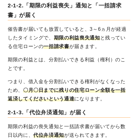
2-1-2.「期限の利益喪失」通知と「一括請求
書」が届く
催告書が届いても放置していると、3～6ヵ月が経過
したタイミングで、
期限の利益喪失通知
と残ってい
る住宅ローンの
一括請求書
が届きます。
期限の利益とは、分割払いできる利益（権利）のこ
とです。
つまり、借入金を分割払いできる権利がなくなった
ため、
〇月〇日までに残りの住宅ローン全額を一括
返済してくださいという通達
になります。
2-1-3.「代位弁済通知」が届く
期限の利益の喪失通知と一括請求書が届いてから数
日以内に、
代位弁済通知
が送られてきます。