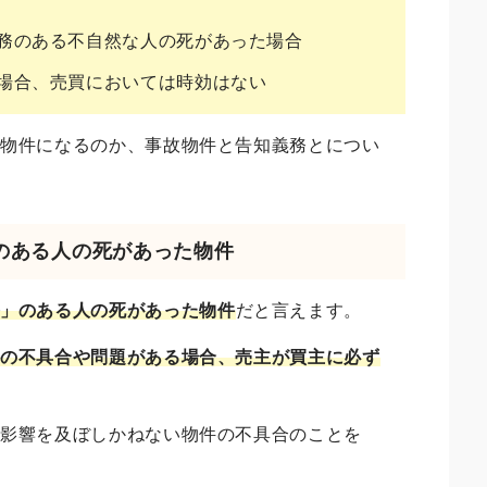
務のある不自然な人の死があった場合
場合、売買においては時効はない
故物件になるのか、事故物件と告知義務とについ
」のある人の死があった物件
務」のある人の死があった物件
だと言えます。
かの不具合や問題がある場合、売主が買主に必ず
に影響を及ぼしかねない物件の不具合のことを