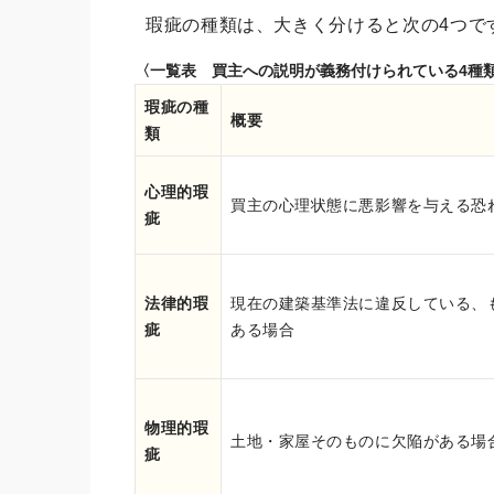
瑕疵の種類は、大きく分けると次の4つで
〈一覧表 買主への説明が義務付けられている4種
瑕疵の種
概要
類
心理的瑕
買主の心理状態に悪影響を与える恐
疵
法律的瑕
現在の建築基準法に違反している、
疵
ある場合
物理的瑕
土地・家屋そのものに欠陥がある場
疵