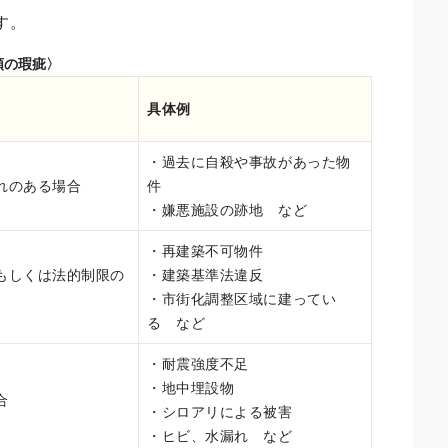
す。
類の瑕疵〉
具体例
・過去に自殺や事故があった物
れのある場合
件
・嫌悪施設の跡地 など
・再建築不可物件
もしくは法的制限の
・建築基準法違反
・市街化調整区域に建ってい
る など
・耐震強度不足
・地中埋設物
合
・シロアリによる被害
・ヒビ、水漏れ など