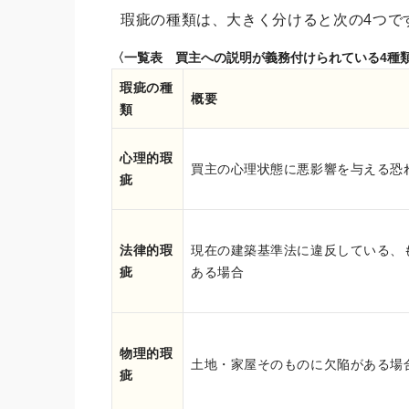
瑕疵の種類は、大きく分けると次の4つで
〈一覧表 買主への説明が義務付けられている4種
瑕疵の種
概要
類
心理的瑕
買主の心理状態に悪影響を与える恐
疵
法律的瑕
現在の建築基準法に違反している、
疵
ある場合
物理的瑕
土地・家屋そのものに欠陥がある場
疵