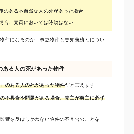
務のある不自然な人の死があった場合
場合、売買においては時効はない
故物件になるのか、事故物件と告知義務とについ
」のある人の死があった物件
務」のある人の死があった物件
だと言えます。
かの不具合や問題がある場合、売主が買主に必ず
に影響を及ぼしかねない物件の不具合のことを