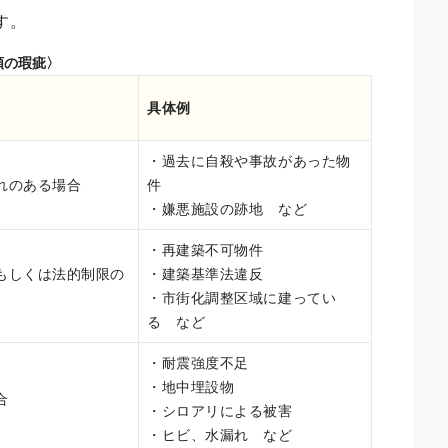
す。
類の瑕疵〉
具体例
・過去に自殺や事故があった物
れのある場合
件
・嫌悪施設の跡地 など
・再建築不可物件
もしくは法的制限の
・建築基準法違反
・市街化調整区域に建ってい
る など
・耐震強度不足
・地中埋設物
合
・シロアリによる被害
・ヒビ、水漏れ など