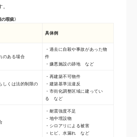
す。
類の瑕疵〉
具体例
・過去に自殺や事故があった物
れのある場合
件
・嫌悪施設の跡地 など
・再建築不可物件
もしくは法的制限の
・建築基準法違反
・市街化調整区域に建ってい
る など
・耐震強度不足
・地中埋設物
合
・シロアリによる被害
・ヒビ、水漏れ など