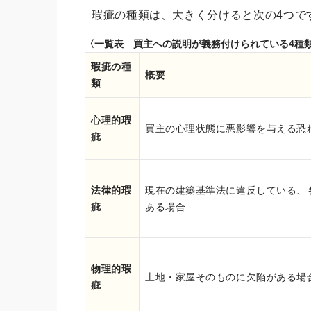
瑕疵の種類は、大きく分けると次の4つで
〈一覧表 買主への説明が義務付けられている4種
瑕疵の種
概要
類
心理的瑕
買主の心理状態に悪影響を与える恐
疵
法律的瑕
現在の建築基準法に違反している、
疵
ある場合
物理的瑕
土地・家屋そのものに欠陥がある場
疵