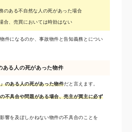
務のある不自然な人の死があった場合
場合、売買においては時効はない
故物件になるのか、事故物件と告知義務とについ
」のある人の死があった物件
務」のある人の死があった物件
だと言えます。
かの不具合や問題がある場合、売主が買主に必ず
に影響を及ぼしかねない物件の不具合のことを