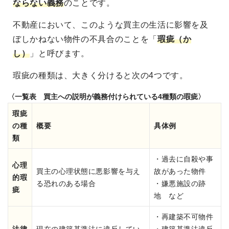
ならない義務
のことです。
不動産において、このような買主の生活に影響を及
ぼしかねない物件の不具合のことを「
瑕疵（か
し）
」と呼びます。
瑕疵の種類は、大きく分けると次の4つです。
〈一覧表 買主への説明が義務付けられている4種類の瑕疵〉
瑕疵
の種
概要
具体例
類
・過去に自殺や事
心理
買主の心理状態に悪影響を与え
故があった物件
的瑕
る恐れのある場合
・嫌悪施設の跡
疵
地 など
・再建築不可物件
法律
現在の建築基準法に違反してい
・建築基準法違反