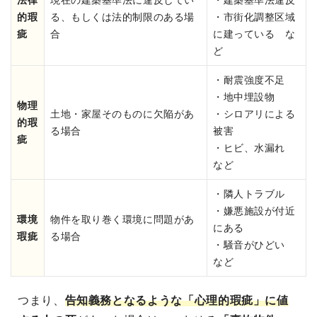
的瑕
る、もしくは法的制限のある場
・市街化調整区域
疵
合
に建っている な
ど
・耐震強度不足
・地中埋設物
物理
土地・家屋そのものに欠陥があ
・シロアリによる
的瑕
る場合
被害
疵
・ヒビ、水漏れ
など
・隣人トラブル
・嫌悪施設が付近
環境
物件を取り巻く環境に問題があ
にある
瑕疵
る場合
・騒音がひどい
など
つまり、
告知義務となるような「心理的瑕疵」に値