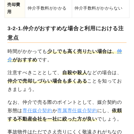
売却費
仲介手数料がかかる
仲介手数料がかからない
用
3-2-1.仲介がおすすめな場合と利用における注
意点
時間がかかっても
少しでも高く売りたい場合は、
仲
介
がおすすめ
です。
注意すべきこととして、
自殺や殺人
などの場合は、
仲介で売却しづらい場合も多くある
ことを知ってお
きましょう。
なお、仲介で売る際のポイントとして、媒介契約の
形態は
専任媒介契約
か
専属専任媒介契約
にし、
依頼
する不動産会社を一社に絞った方が良い
でしょう。
事故物件はただでさえ売りにくく敬遠されがちなの