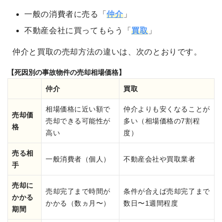
一般の消費者に売る「
仲介
」
不動産会社に買ってもらう「
買取
」
仲介と買取の売却方法の違いは、次のとおりです。
【死因別の事故物件の売却相場価格】
仲介
買取
相場価格に近い額で
仲介よりも安くなることが
売却価
売却できる可能性が
多い（相場価格の7割程
格
高い
度）
売る相
一般消費者（個人）
不動産会社や買取業者
手
売却に
売却完了まで時間が
条件が合えば売却完了まで
かかる
かかる（数ヵ月〜）
数日〜1週間程度
期間