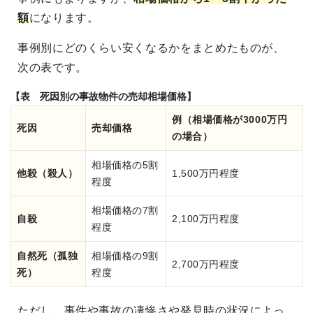
額
になります。
事例別にどのくらい安くなるかをまとめたものが、
次の表です。
【表 死因別の事故物件の売却相場価格】
例（相場価格が3000万円
死因
売却価格
の場合）
相場価格の5割
他殺（殺人）
1,500万円程度
程度
相場価格の7割
自殺
2,100万円程度
程度
自然死（孤独
相場価格の9割
2,700万円程度
死）
程度
ただし、事件や事故の凄惨さや発見時の状況によっ