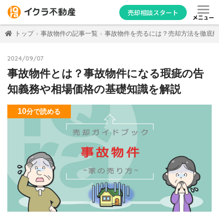
売却相談スタート
メニュー
トップ
事故物件の記事一覧
事故物件を売るには？売却方法を徹底解
2024/09/07
事故物件とは？事故物件になる瑕疵の告
知義務や相場価格の基礎知識を解説
10
分
で読める