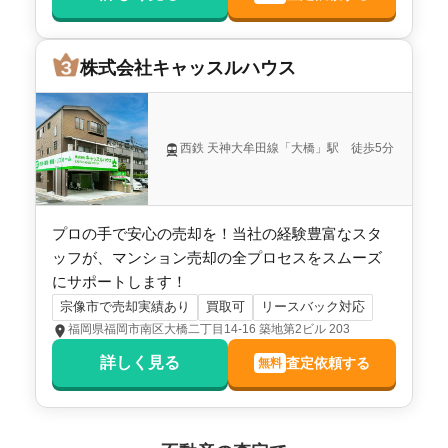
階数:
7
階
専有面積:
67
㎡
株式会社キャッスルハウス
株式会社キャッスルハウス
西鉄 天神大牟田線「大橋」駅 徒歩5分
プロの手で安心の売却を！当社の経験豊富なスタ
ッフが、マンション売却の全プロセスをスムーズ
にサポートします！
宗像市で売却実績あり
買取可
リースバック対応
福岡県福岡市南区大橋二丁目14-16 築地第2ビル 203
詳しく見る
査定依頼する
無料