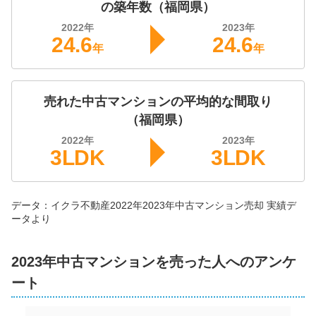
の築年数（
福岡県
）
200
2022
年
2023
年
万円
2022年9月
24.6
24.6
年
年
日の里団地(1〜68棟)
売れた中古マンションの平均的な間取り
階数:
5
階
専有面積:
51
㎡
（
福岡県
）
株式会社福屋不動産販売 千早店
2022
年
2023
年
3LDK
3LDK
1,400
万円
2021年9月
データ：イクラ不動産
2022年
2023年
中古マンション
売却 実績デ
アーサー宗像アクシス
ータより
階数:
12
階
専有面積:
70
㎡
2023年中古マンションを売った人へのアンケ
ハウスドゥ 宗像（株式会社髙山不動産）
ート
1,300
万円