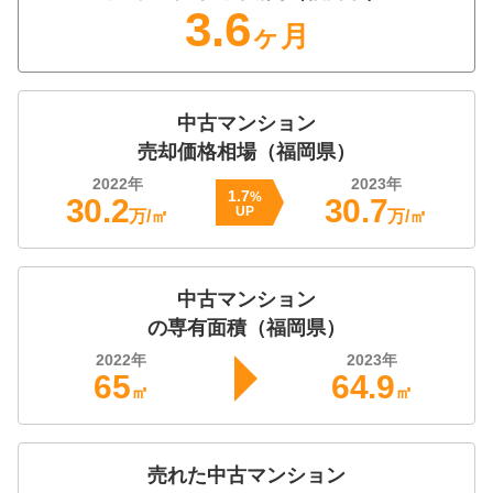
3.6
ヶ月
ハウスドゥ 宗像（株式会社髙山不動産）
1,200
万円
2022年9月
中古マンション
売却価格相場（
福岡県
）
アーサー宗像アクシス
2022
年
2023
年
1.7
%
30.2
30.7
階数:
11
階
専有面積:
62
㎡
UP
万/㎡
万/㎡
ハウスドゥ 宗像（株式会社髙山不動産）
中古マンション
100
万円
の専有面積（
福岡県
）
2022年9月
2022
年
2023
年
日の里団地(1〜68棟)
65
64.9
㎡
㎡
階数:
3
階
専有面積:
51
㎡
売れた
中古マンション
株式会社福屋不動産販売 千早店