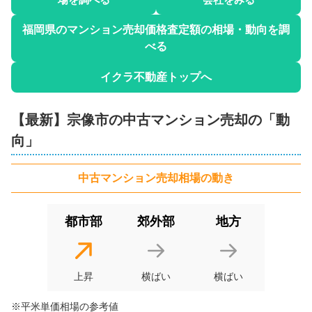
エクレール自由が丘(宗像市)
福岡県
のマンション売却価格査定額の相場・動向を調
べる
5
階数:
2
階
専有面積:
72
㎡
2
2
3
3
イクラ不動産トップへ
ハウスドゥ 宗像（株式会社髙山不動産）
3
400
【最新】
宗像市
の
中古マンション
売却の「動
万円
2024年11月
向」
日の里団地(1〜68棟)
中古マンション
売却相場の動き
階数:
4
階
専有面積:
58
㎡
都市部
郊外部
地方
入江不動産株式会社 古賀店
1,400
万円
2023年9月
上昇
横ばい
横ばい
ロフティ赤間駅前2
※平米単価相場の参考値