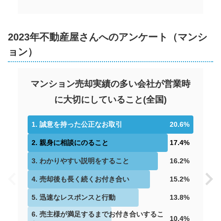
アーサー宗像アクシス
階数:
12
階
専有面積:
70
㎡
2023年不動産屋さんへのアンケート（マンシ
ハウスドゥ 宗像（株式会社髙山不動産）
ョン）
1,400
万円
2021年6月
マンション売却実績の多い会社が営業時
に大切にしていること
(
全国
)
サンパーク赤間
階数:
1
.
7
誠意を持った公正なお取引
階
専有面積:
66
㎡
20.6
%
2
.
親身に相談にのること
17.4
%
ハウスドゥ 宗像（株式会社髙山不動産）
3
.
わかりやすい説明をすること
16.2
%
1,400
万円
2021年6月
4
.
売却後も長く続くお付き合い
15.2
%
5
.
迅速なレスポンスと行動
13.8
%
サンパーク赤間
6
.
売主様が満足するまでお付き合いするこ
10.4
%