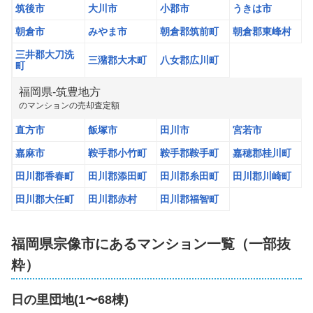
筑後市
大川市
小郡市
うきは市
朝倉市
みやま市
朝倉郡筑前町
朝倉郡東峰村
三井郡大刀洗
三潴郡大木町
八女郡広川町
町
福岡県
-
筑豊地方
の
マンション
の売却査定額
直方市
飯塚市
田川市
宮若市
嘉麻市
鞍手郡小竹町
鞍手郡鞍手町
嘉穂郡桂川町
田川郡香春町
田川郡添田町
田川郡糸田町
田川郡川崎町
田川郡大任町
田川郡赤村
田川郡福智町
福岡県宗像市
にあるマンション一覧（一部抜
粋）
日の里団地(1〜68棟)