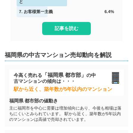
階数:
と
7
階
専有面積:
66
㎡
7
.
お客様第一主義
6.4
%
ハウスドゥ 宗像（株式会社髙山不動産）
1,500
記事を読む
万円
2021年5月
サンパーク赤間
福岡県
の
中古マンション
売却動向を解説
階数:
1
階
専有面積:
76
㎡
「
福岡県
都市部」
ハウスドゥ 宗像（株式会社髙山不動産）
今高く売れる
の
中
古マンション
の傾向は・・・
1,900
駅から近く、築年数が5年以内のマンション
万円
2020年12月
福岡県
都市部の値動き
アンピール赤間駅前
主に福岡市を中心に需要は増加傾向にあり、今後も相場は落
ちにくいとみられています。 駅から近く、築年数が5年以内
のマンションは高値で売却されています。
階数:
12
階
専有面積:
88
㎡