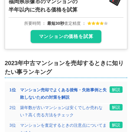
福岡県宗像市のマンションの
半年以内に売れる価格を試算
所要時間
最短30秒
査定精度
マンションの価格を試算
2023年
中古マンション
を売却するときに知り
たい事ランキング
解説
1
位
マンション売却でよくある後悔・失敗事例と失
敗しないための対策を解説
解説
2
位
築年数が古いマンションは安くでしか売れな
い？高く売る方法をチェック
解説
3
位
マンションを査定するときの注意点についてま