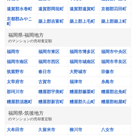
遠賀郡水巻町
遠賀郡岡垣町
遠賀郡遠賀町
京都郡苅田町
京都郡みやこ
築上郡吉富町
築上郡上毛町
築上郡築上町
町
福岡県
-
福岡地方
の
マンション
の売却査定額
福岡市
福岡市東区
福岡市博多区
福岡市中央区
福岡市南区
福岡市西区
福岡市城南区
福岡市早良区
筑紫野市
春日市
大野城市
宗像市
太宰府市
古賀市
福津市
糸島市
那珂川市
糟屋郡宇美町
糟屋郡篠栗町
糟屋郡志免町
糟屋郡須惠町
糟屋郡新宮町
糟屋郡久山町
糟屋郡粕屋町
福岡県
-
筑後地方
の
マンション
の売却査定額
大牟田市
久留米市
柳川市
八女市