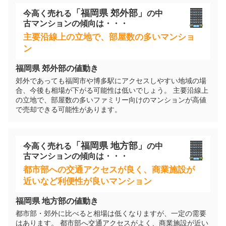
ハウスドゥ 宗像（株式会社髙山不動産）
「
福岡県
郊外部」
今高く売れる
の
中
古マンション
の傾向は・・・
1,000
万円
2020年11月
主要沿線上の立地で、部屋数の多いマンショ
ン
アーサー宗像アクシス
福岡県
郊外部の値動き
郊外であっても福岡市や博多駅にアクセスしやすい地域の場
階数:
9
階
専有面積:
62
㎡
合、今後も相場が下がる可能性は低いでしょう。 主要沿線上
の立地で、部屋数の多いファミリー向けのマンションが高値
ハウスドゥ 宗像（株式会社髙山不動産）
で売却できる可能性があります。
1,100
万円
2020年10月
「
福岡県
地方部」
今高く売れる
の
中
古マンション
の傾向は・・・
グレイスコート学園前
都市部への交通アクセスが良く、商業施設が
近いなど利便性が良いマンション
階数:
5
階
専有面積:
72
㎡
福岡県
地方部の値動き
ハウスドゥ 宗像（株式会社髙山不動産）
都市部・郊外に比べると相場は低くなりますが、一定の需要
はあります。 都市部へ交通アクセスがよく、商業施設が近い