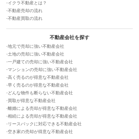
イクラ不動産とは？
所在地
福岡県宗像市日の里2丁目13-3
不動産売却の流れ
売却相場価格：
300
万円
不動産買取の流れ
ステーションタワーロフティ日の里
不動産会社を探す
所在地
福岡県宗像市日の里1丁目2-3
地元で売却に強い不動産会社
売却相場価格：
-
万円
土地の売却に強い不動産会社
サングレード赤間駅前2
一戸建ての売却に強い不動産会社
マンションの売却に強い不動産会社
所在地
福岡県宗像市田久1丁目1-1
高く売るのが得意な不動産会社
売却相場価格：
-
万円
早く売るのが得意な不動産会社
アソシア赤間ラグナフォレスト
どんな物件も断らない不動産会社
買取が得意な不動産会社
所在地
福岡県宗像市稲元4丁目23-8
離婚による売却が得意な不動産会社
売却相場価格：
-
万円
相続による売却が得意な不動産会社
リースバックに対応できる不動産会社
アーティックス赤間
空き家の売却が得意な不動産会社
所在地
福岡県宗像市赤間駅前2丁目2-2