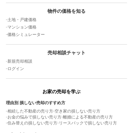
売却相場価格：
-
万円
物件の価格を知る
アンピール自由が丘
土地・戸建価格
所在地
福岡県宗像市自由ヶ丘2丁目14-4
マンション価格
価格シミュレーター
売却相場価格：
-
万円
アーサー宗像リベックス
売却相談チャット
所在地
福岡県宗像市栄町7-1
新規売却相談
売却相場価格：
-
万円
ログイン
お家の売却を学ぶ
理由別 損しない売却のすすめ方
相続した不動産の売り方
空き家の損しない売り方
お金の悩みで損しない売り方
離婚による不動産の売り方
住み替えの損しない売り方
リースバックで損しない売り方