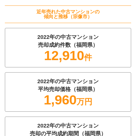
階数:
2
階
専有面積:
83
㎡
近年売れた
中古マンション
の
傾向と推移（
宗像市
）
ハウスドゥ 宗像（株式会社髙山不動産）
2022
年の
中古マンション
300
万円
2023年5月
売却成約件数（
福岡県
）
12,910
件
ヴィラ日の里
階数:
3
階
専有面積:
44
㎡
2022
年の
中古マンション
ハウスドゥ 宗像（株式会社髙山不動産）
平均売却価格（
福岡県
）
1,960
1,300
万円
万円
2022年12月
ハウスユマニテ赤間駅前
2022
年の
中古マンション
階数:
6
階
専有面積:
64
㎡
売却の平均成約期間（
福岡県
）