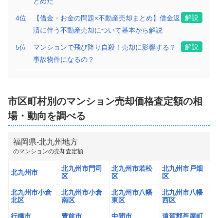
とめた
解説
4
位
【借金・お金の問題×不動産売却まとめ】借金返
済に伴う不動産売却について基本から解説
解説
5
位
マンションで飛び降り自殺！売却に影響する？
事故物件になるの？
市区町村別の
マンション
売却価格査定額の相
場・動向を調べる
福岡県
-
北九州地方
の
マンション
の売却査定額
北九州市門司
北九州市若松
北九州市戸畑
北九州市
区
区
区
北九州市小倉
北九州市小倉
北九州市八幡
北九州市八幡
北区
南区
東区
西区
行橋市
豊前市
中間市
遠賀郡芦屋町