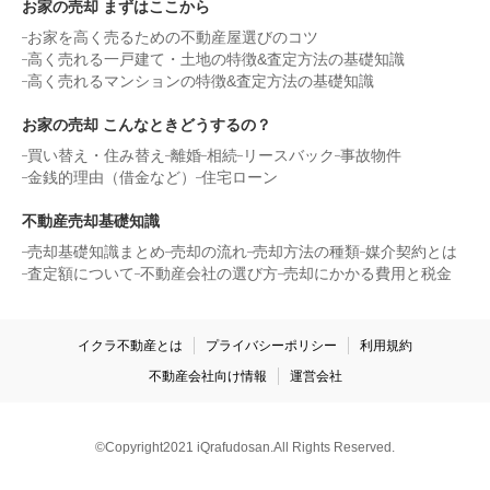
お家の売却 まずはここから
お家を高く売るための不動産屋選びのコツ
高く売れる一戸建て・土地の特徴&査定方法の基礎知識
高く売れるマンションの特徴&査定方法の基礎知識
お家の売却 こんなときどうするの？
買い替え・住み替え
離婚
相続
リースバック
事故物件
金銭的理由（借金など）
住宅ローン
不動産売却基礎知識
売却基礎知識まとめ
売却の流れ
売却方法の種類
媒介契約とは
査定額について
不動産会社の選び方
売却にかかる費用と税金
イクラ不動産とは
プライバシーポリシー
利用規約
不動産会社向け情報
運営会社
©Copyright2021 iQrafudosan.All Rights Reserved.