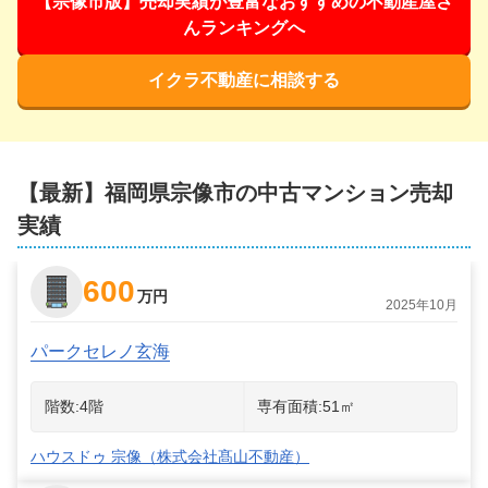
【宗像市版】売却実績が豊富なおすすめの不動産屋さ
んランキングへ
イクラ不動産に相談する
【最新】
福岡県宗像市
の中古マンション売却
実績
600
万円
2025年10月
パークセレノ玄海
階数:
4
階
専有面積:
51
㎡
ハウスドゥ 宗像（株式会社髙山不動産）