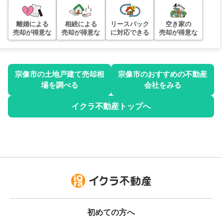
アーサー宗像リバティヒルズ
離婚による
相続による
リースバック
空き家の
所在地
福岡県宗像市自由ヶ丘2丁目17-2
売却が得意な
売却が得意な
に対応できる
売却が得意な
売却相場価格：
1,600
万円
エクレール自由が丘(宗像市)
宗像市
の土地戸建て売却相
宗像市
のおすすめの不動産
所在地
福岡県宗像市自由ヶ丘2丁目12-4
場を調べる
会社をみる
売却相場価格：
1,100
万円
イクラ不動産トップへ
ロフティ赤間駅前2
所在地
福岡県宗像市三郎丸1丁目4-27
売却相場価格：
1,400
万円
サングレート赤間駅前
所在地
福岡県宗像市栄町7-4
売却相場価格：
-
万円
初めての方へ
ヴィラ日の里