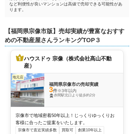
1,200
など利便性が良いマンションは高値で売却できる可能性があ
万円
2020年9月
ります。
アンピール教育大前
【
福岡県
宗像市
版】売却実績が豊富なおすす
階数:
8
階
専有面積:
78
㎡
めの不動産屋さんランキングTOP３
ハウスドゥ 宗像（株式会社髙山不動産）
ハウスドゥ 宗像（株式会社髙山不動
1,600
万円
産）
2019年12月
地元店
アンピール教育大前2
福岡県宗像市の売却実績
3
件
※3年以内
階数:
1
階
専有面積:
87
㎡
赤間駅北口より徒歩約2分
株式会社キャッスルハウス
宗像市で地域密着50年以上！じっくりゆっくりお
1,600
客様に合ったご提案をいたします。
万円
2018年5月
宗像市で直近実績多数
買取可
創業10年以上