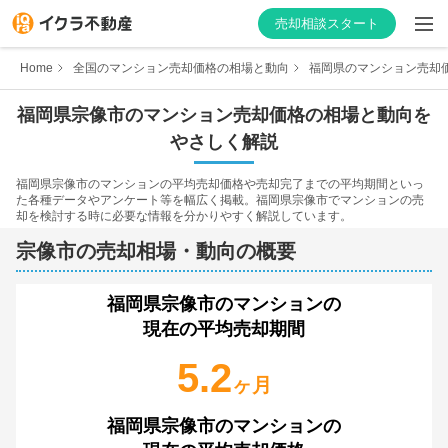
売却相談スタート
Home
全国のマンション売却価格の相場と動向
福岡県のマンション売却
福岡県
宗像市
のマンション売却価格の相場と動向を
やさしく解説
はじめての方へ
福岡県
宗像市
のマンションの平均売却価格や売却完了までの平均期間といっ
た各種データやアンケート等を幅広く掲載。
福岡県
宗像市
でマンションの売
不動産会社を探す
却を検討する時に必要な情報を分かりやすく解説しています。
宗像市
の売却相場・動向の概要
物件の価格を知る
お家の売却を学ぶ
福岡県宗像市
のマンションの
現在の平均売却期間
不動産会社向け情報
5.2
ヶ月
福岡県宗像市
のマンションの