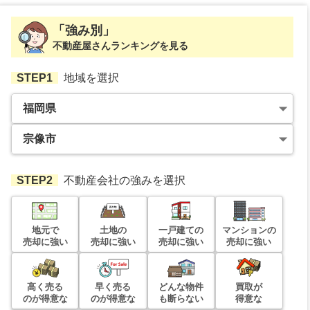
売却相場価格：
1,400
万円
「強み別」
ハウスユマニテ赤間駅前
不動産屋さんランキングを見る
所在地
福岡県宗像市栄町16-2
STEP1
地域を選択
売却相場価格：
1,200
万円
パークセレノ玄海
所在地
福岡県宗像市神湊井牟田666
売却相場価格：
800
万円
アンピール赤間駅前
STEP2
不動産会社の強みを選択
所在地
福岡県宗像市赤間駅前2丁目188-2
売却相場価格：
1,900
万円
地元で
土地の
一戸建ての
マンションの
売却に強い
売却に強い
売却に強い
売却に強い
グレイスコート学園前
所在地
福岡県宗像市陵厳寺4丁目1-1
高く売る
早く売る
どんな物件
買取が
売却相場価格：
1,600
万円
のが得意な
のが得意な
も断らない
得意な