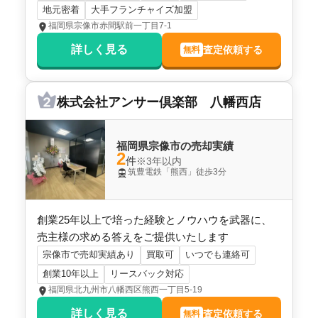
地元密着
大手フランチャイズ加盟
アーサー宗像リバティヒルズ
福岡県宗像市赤間駅前一丁目7-1
階数:
3
階
専有面積:
83
㎡
詳しく見る
査定依頼する
無料
株式会社不動産総合センター
株式会社アンサー倶楽部 八幡西店
1,100
万円
2016年7月
福岡県宗像市の売却実績
アーサー宗像アクシス
2
件
※3年以内
筑豊電鉄「熊西」徒歩3分
階数:
6
階
専有面積:
64
㎡
創業25年以上で培った経験とノウハウを武器に、
株式会社キャッスルハウス
売主様の求める答えをご提供いたします
1,000
宗像市で売却実績あり
買取可
いつでも連絡可
万円
2013年11月
創業10年以上
リースバック対応
福岡県北九州市八幡西区熊西一丁目5-19
ハウスユマニテ赤間駅前
詳しく見る
査定依頼する
無料