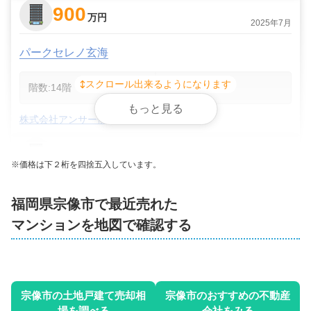
900
万円
2025年7月
パークセレノ玄海
スクロール出来るようになります
階数:
14
階
専有面積:
51
㎡
もっと見る
株式会社アンサー倶楽部 八幡西店
2,100
万円
2025年5月
※価格は下２桁を四捨五入しています。
グレイスコート学園前
福岡県宗像市
で最近売れた
マンションを地図で確認する
階数:
4
階
専有面積:
97
㎡
株式会社アンサー倶楽部 八幡西店
2
1,100
宗像市
の土地戸建て売却相
宗像市
のおすすめの不動産
万円
2025年3月
場を調べる
会社をみる