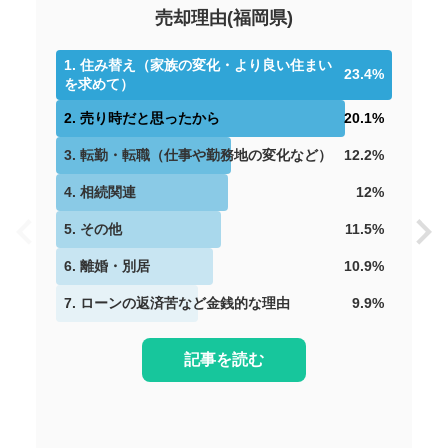
2021年8月
売却理由
(
福岡県
)
アンピール教育大前2
1
.
住み替え（家族の変化・より良い住まい
23.4
%
を求めて）
階数:
3
階
専有面積:
79
㎡
2
.
売り時だと思ったから
20.1
%
ハウスドゥ 宗像（株式会社髙山不動産）
3
.
転勤・転職（仕事や勤務地の変化など）
12.2
%
1,300
4
.
相続関連
12
%
万円
2021年8月
5
.
その他
11.5
%
アンピール教育大前2
6
.
離婚・別居
10.9
%
階数:
3
階
専有面積:
79
㎡
7
.
ローンの返済苦など金銭的な理由
9.9
%
ハウスドゥ 宗像（株式会社髙山不動産）
記事を読む
1,400
万円
2021年7月