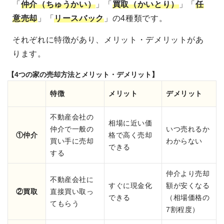
「
仲介（ちゅうかい）
」「
買取（かいとり）
」「
任
意売却
」「
リースバック
」の4種類です。
それぞれに特徴があり、メリット・デメリットがあ
ります。
【4つの家の売却方法とメリット・デメリット】
特徴
メリット
デメリット
不動産会社の
相場に近い価
仲介で一般の
いつ売れるか
①仲介
格で高く売却
買い手に売却
わからない
できる
する
仲介より売却
不動産会社に
すぐに現金化
額が安くなる
②買取
直接買い取っ
できる
（相場価格の
てもらう
7割程度）