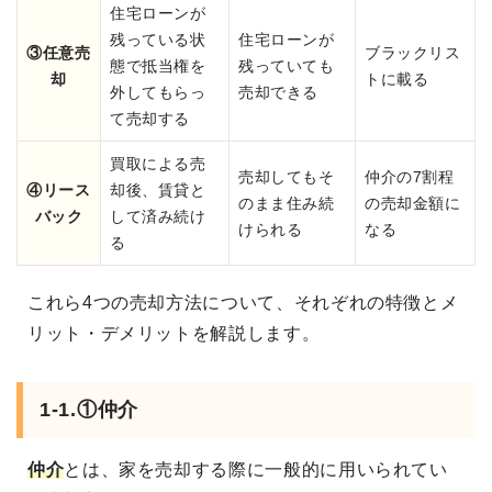
住宅ローンが
残っている状
住宅ローンが
③任意売
ブラックリス
態で抵当権を
残っていても
却
トに載る
外してもらっ
売却できる
て売却する
買取による売
売却してもそ
仲介の7割程
④リース
却後、賃貸と
のまま住み続
の売却金額に
バック
して済み続け
けられる
なる
る
これら4つの売却方法について、それぞれの特徴とメ
リット・デメリットを解説します。
1-1.①仲介
仲介
とは、家を売却する際に一般的に用いられてい