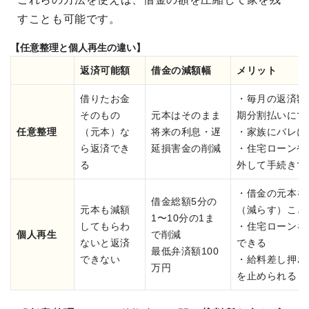
すことも可能です。
【任意整理と個人再生の違い】
返済可能額
借金の減額幅
メリット
借りたお金
・毎月の返済額
そのもの
元本はそのまま
期分割払いにで
任意整理
（元本）な
将来の利息・遅
・家族にバレに
ら返済でき
延損害金の削減
・住宅ローンや
る
外して手続きで
・借金の元本を
借金総額5分の
元本も減額
（減らす）こと
1〜10分の1ま
してもらわ
・住宅ローンを
個人再生
で削減
ないと返済
できる
最低弁済額100
できない
・給料差し押さ
万円
を止められる