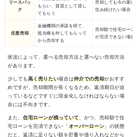
リースバッ
売却しても今の家に
もらい、賃貸として貸し
ク
住み続けたい場合
てもらう
金融機関の承諾を得て、
売却額で住宅ローン
任意売却
抵当権を外してもらって
が完済できない場合
から売却する
状況によって、選べる売却方法と選べない売却方法
があります。
少しでも
高く売りたい
場合は
仲介での売却
がおすす
めですが、売却期間が長くなるため、返済期日が迫
っているなどですぐに現金化しなければならない場
合には不向きです。
また、
住宅ローンが残っていて
、かつ、売却額で住
宅ローンを完済できない「
オーバーローン
」の状態
だと、返済に足りない額を貯蓄や借り入れなどから