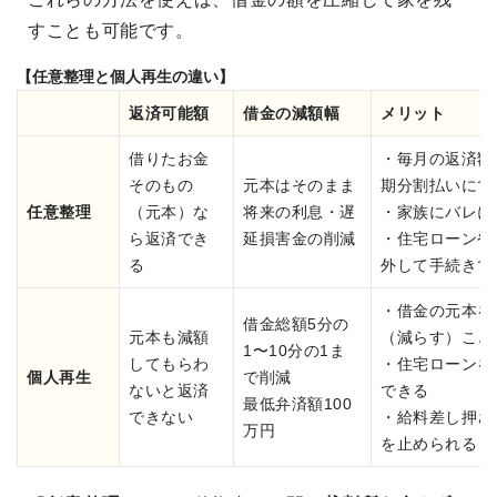
すことも可能です。
【任意整理と個人再生の違い】
返済可能額
借金の減額幅
メリット
借りたお金
・毎月の返済額
そのもの
元本はそのまま
期分割払いにで
任意整理
（元本）な
将来の利息・遅
・家族にバレに
ら返済でき
延損害金の削減
・住宅ローンや
る
外して手続きで
・借金の元本を
借金総額5分の
元本も減額
（減らす）こと
1〜10分の1ま
してもらわ
・住宅ローンを
個人再生
で削減
ないと返済
できる
最低弁済額100
できない
・給料差し押さ
万円
を止められる