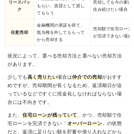
リースバッ
売却しても今の家に
もらい、賃貸として貸し
ク
住み続けたい場合
てもらう
金融機関の承諾を得て、
売却額で住宅ローン
任意売却
抵当権を外してもらって
が完済できない場合
から売却する
状況によって、選べる売却方法と選べない売却方法
があります。
少しでも
高く売りたい
場合は
仲介での売却
がおすす
めですが、売却期間が長くなるため、返済期日が迫
っているなどですぐに現金化しなければならない場
合には不向きです。
また、
住宅ローンが残っていて
、かつ、売却額で住
宅ローンを完済できない「
オーバーローン
」の状態
だと、返済に足りない額を貯蓄や借り入れなどから