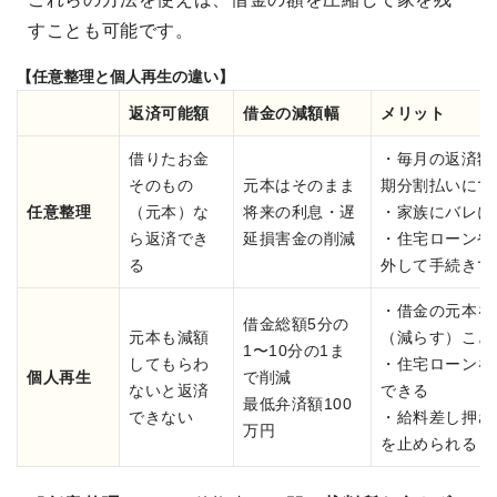
すことも可能です。
【任意整理と個人再生の違い】
返済可能額
借金の減額幅
メリット
借りたお金
・毎月の返済額
そのもの
元本はそのまま
期分割払いにで
任意整理
（元本）な
将来の利息・遅
・家族にバレに
ら返済でき
延損害金の削減
・住宅ローンや
る
外して手続きで
・借金の元本を
借金総額5分の
元本も減額
（減らす）こと
1〜10分の1ま
してもらわ
・住宅ローンを
個人再生
で削減
ないと返済
できる
最低弁済額100
できない
・給料差し押さ
万円
を止められる