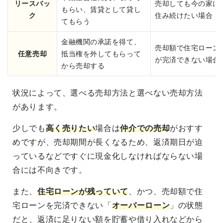
リースバッ
売却しても今の家に
もらい、賃貸として貸し
ク
住み続けたい場合
てもらう
金融機関の承諾を得て、
売却額で住宅ローン
任意売却
抵当権を外してもらって
が完済できない場合
から売却する
状況によって、選べる売却方法と選べない売却方法
があります。
少しでも
高く売りたい
場合は
仲介での売却
がおすす
めですが、売却期間が長くなるため、返済期日が迫
っているなどですぐに現金化しなければならない場
合には不向きです。
また、
住宅ローンが残っていて
、かつ、売却額で住
宅ローンを完済できない「
オーバーローン
」の状態
だと、返済に足りない額を貯蓄や借り入れなどから