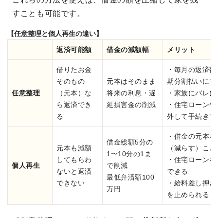
すことも可能です。
【任意整理と個人再生の違い】
返済可能額
借金の減額幅
メリット
借りたお金
・毎月の返済額
そのもの
元本はそのまま
期分割払いにで
任意整理
（元本）な
将来の利息・遅
・家族にバレに
ら返済でき
延損害金の削減
・住宅ローンや
る
外して手続きで
・借金の元本を
借金総額5分の
元本も減額
（減らす）こと
1〜10分の1ま
してもらわ
・住宅ローンを
個人再生
で削減
ないと返済
できる
最低弁済額100
できない
・給料差し押さ
万円
を止められる