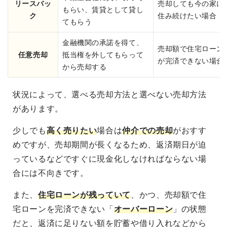
リースバッ
売却しても今の家に
もらい、賃貸として貸し
ク
住み続けたい場合
てもらう
金融機関の承諾を得て、
売却額で住宅ローン
任意売却
抵当権を外してもらって
が完済できない場合
から売却する
状況によって、選べる売却方法と選べない売却方法
があります。
少しでも
高く売りたい
場合は
仲介での売却
がおすす
めですが、売却期間が長くなるため、返済期日が迫
っているなどですぐに現金化しなければならない場
合には不向きです。
また、
住宅ローンが残っていて
、かつ、売却額で住
宅ローンを完済できない「
オーバーローン
」の状態
だと、返済に足りない額を貯蓄や借り入れなどから