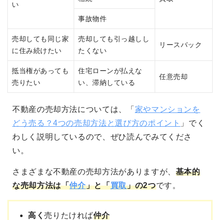
い
事故物件
売却しても同じ家
売却しても引っ越しし
リースバック
に住み続けたい
たくない
抵当権があっても
住宅ローンが払えな
任意売却
売りたい
い、滞納している
不動産の売却方法については、「
家やマンションを
どう売る？4つの売却方法と選び方のポイント
」でく
わしく説明しているので、ぜひ読んでみてくださ
い。
さまざまな不動産の売却方法がありますが、
基本的
な売却方法は「
仲介
」と「
買取
」の2つ
です。
高く
売りたければ
仲介