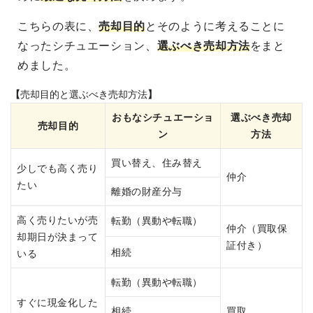
こちらの表に、
売却目的
とそのように考えることに
なったシチュエーション、
選ぶべき売却方法
をまと
めました。
【
売却
目的
と選ぶべき売却方法
】
おもなシチュエーショ
選ぶべき売却
売却
目的
ン
方法
買い替え、住み替え
少しでも高く売り
仲介
たい
離婚の財産分与
高く売りたいが売
転勤（異動や転職）
仲介（買取保
却期日が決まって
証付き）
相続
いる
転勤（異動や転職）
すぐに現金化した
相続
買取