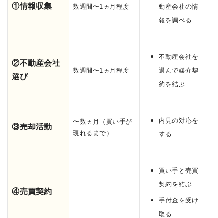
①情報収集
数週間〜1ヵ月程度
動産会社の情
報を調べる
不動産会社を
②不動産会社
数週間〜1ヵ月程度
選んで媒介契
選び
約を結ぶ
内見の対応を
〜数ヵ月（買い手が
③売却活動
現れるまで）
する
買い手と売買
契約を結ぶ
④売買契約
−
手付金を受け
取る