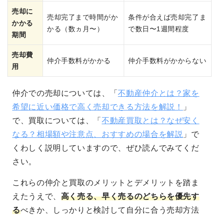
売却に
売却完了まで時間がか
条件が合えば売却完了ま
かかる
かる（数ヵ月〜）
で数日〜1週間程度
期間
売却費
仲介手数料がかかる
仲介手数料がかからない
用
仲介での売却については、「
不動産仲介とは？家を
希望に近い価格で高く売却できる方法を解説！
」
で、買取については、「
不動産買取とは？なぜ安く
なる？相場額や注意点、おすすめの場合を解説
」で
くわしく説明していますので、ぜひ読んでみてくだ
さい。
これらの仲介と買取のメリットとデメリットを踏ま
えたうえで、
高く売る、早く売るのどちらを優先す
る
べきか、しっかりと検討して自分に合う売却方法