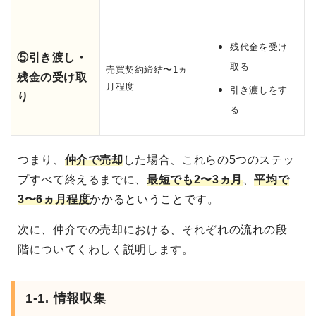
残代金を受け
⑤引き渡し・
取る
売買契約締結〜1ヵ
残金の受け取
月程度
引き渡しをす
り
る
つまり、
仲介で売却
した場合、これらの5つのステッ
プすべて終えるまでに、
最短でも2〜3ヵ月
、
平均で
3〜6ヵ月程度
かかるということです。
次に、仲介での売却における、それぞれの流れの段
階についてくわしく説明します。
1-1. 情報収集