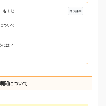
もくじ
目次詳細
間について
めには？
る期間について