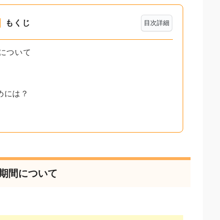
もくじ
目次詳細
間について
めには？
る期間について