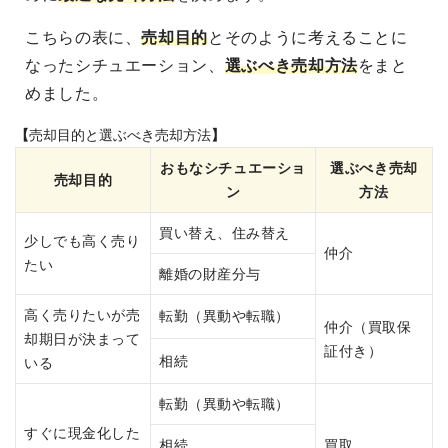
こちらの表に、
売却目的
とそのように考えることに
なったシチュエーション、
選ぶべき売却方法
をまと
めました。
【
売却
目的
と選ぶべき売却方法
】
おもなシチュエーショ
選ぶべき売却
売却
目的
ン
方法
買い替え、住み替え
少しでも高く売り
仲介
たい
離婚の財産分与
高く売りたいが売
転勤（異動や転職）
仲介（買取保
却期日が決まって
証付き）
相続
いる
転勤（異動や転職）
すぐに現金化した
相続
買取