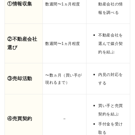
①情報収集
数週間〜1ヵ月程度
動産会社の情
報を調べる
不動産会社を
②不動産会社
数週間〜1ヵ月程度
選んで媒介契
選び
約を結ぶ
内見の対応を
〜数ヵ月（買い手が
③売却活動
現れるまで）
する
買い手と売買
契約を結ぶ
④売買契約
−
手付金を受け
取る