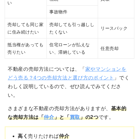
い
事故物件
売却しても同じ家
売却しても引っ越しし
リースバック
に住み続けたい
たくない
抵当権があっても
住宅ローンが払えな
任意売却
売りたい
い、滞納している
不動産の売却方法については、「
家やマンションを
どう売る？4つの売却方法と選び方のポイント
」でく
わしく説明しているので、ぜひ読んでみてくださ
い。
さまざまな不動産の売却方法がありますが、
基本的
な売却方法は「
仲介
」と「
買取
」の2つ
です。
高く
売りたければ
仲介