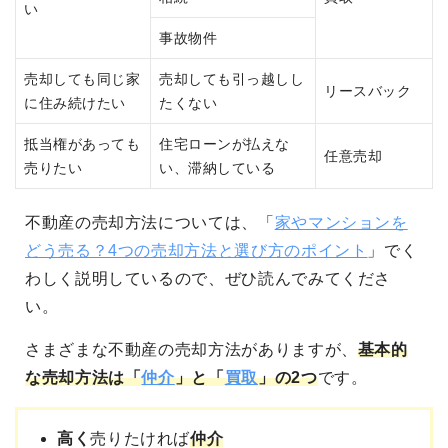
い
事故物件
売却しても同じ家
売却しても引っ越しし
リースバック
に住み続けたい
たくない
抵当権があっても
住宅ローンが払えな
任意売却
売りたい
い、滞納している
不動産の売却方法については、「
家やマンションを
どう売る？4つの売却方法と選び方のポイント
」でく
わしく説明しているので、ぜひ読んでみてくださ
い。
さまざまな不動産の売却方法がありますが、
基本的
な売却方法は「
仲介
」と「
買取
」の2つ
です。
高く
売りたければ
仲介