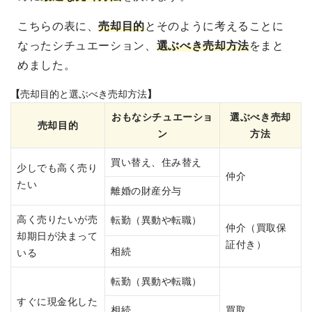
こちらの表に、
売却目的
とそのように考えることに
なったシチュエーション、
選ぶべき売却方法
をまと
めました。
【
売却
目的
と選ぶべき売却方法
】
おもなシチュエーショ
選ぶべき売却
売却
目的
ン
方法
買い替え、住み替え
少しでも高く売り
仲介
たい
離婚の財産分与
高く売りたいが売
転勤（異動や転職）
仲介（買取保
却期日が決まって
証付き）
相続
いる
転勤（異動や転職）
すぐに現金化した
相続
買取