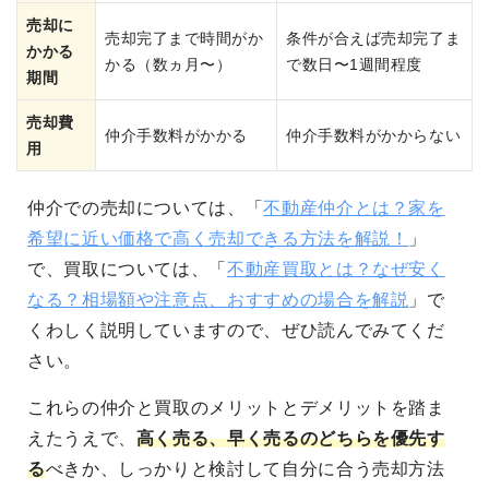
売却に
売却完了まで時間がか
条件が合えば売却完了ま
かかる
かる（数ヵ月〜）
で数日〜1週間程度
期間
売却費
仲介手数料がかかる
仲介手数料がかからない
用
仲介での売却については、「
不動産仲介とは？家を
希望に近い価格で高く売却できる方法を解説！
」
で、買取については、「
不動産買取とは？なぜ安く
なる？相場額や注意点、おすすめの場合を解説
」で
くわしく説明していますので、ぜひ読んでみてくだ
さい。
これらの仲介と買取のメリットとデメリットを踏ま
えたうえで、
高く売る、早く売るのどちらを優先す
る
べきか、しっかりと検討して自分に合う売却方法