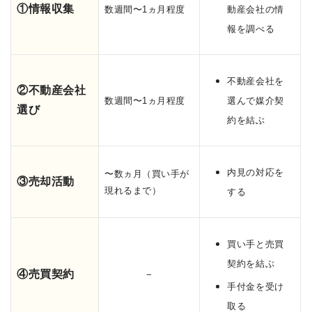
①情報収集
数週間〜1ヵ月程度
動産会社の情
報を調べる
不動産会社を
②不動産会社
数週間〜1ヵ月程度
選んで媒介契
選び
約を結ぶ
内見の対応を
〜数ヵ月（買い手が
③売却活動
現れるまで）
する
買い手と売買
契約を結ぶ
④売買契約
−
手付金を受け
取る