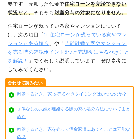
要です。売却した代金で
住宅ローンを完済できない
状況
だと、
そもそも
財産分与の対象になりません。
住宅ローンが残っている家やマンションについて
は、次の項目「
5. 住宅ローンが残っている家やマン
ションがある場合
」や「
「離離婚で家やマンション
を売る時の確認ポイント5つと売却後にやるべきこと
を解説！
」でくわしく説明しています。ぜひ参考に
してみてください。
合わせて読みたい
離婚するとき、家 を売るべきタイミングはいつなのか？
子供なしの夫婦が離婚する際の家の処分方法についてまと
めた
離婚するとき、家を売って借金返済にあてることは可能な
の？