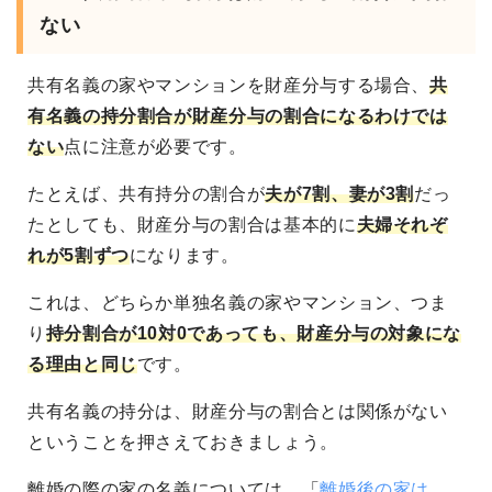
ない
共有名義の家やマンションを財産分与する場合、
共
有名義の持分割合が財産分与の割合になるわけでは
ない
点に注意が必要です。
たとえば、共有持分の割合が
夫が7割、妻が3割
だっ
たとしても、財産分与の割合は基本的に
夫婦それぞ
れが5割ずつ
になります。
これは、どちらか単独名義の家やマンション、つま
り
持分割合が10対0であっても、財産分与の対象にな
る理由と同じ
です。
共有名義の持分は、財産分与の割合とは関係がない
ということを押さえておきましょう。
離婚の際の家の名義については、「
離婚後の家は、