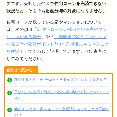
要です。売却した代金で
住宅ローンを完済できない
状況
だと、
そもそも
財産分与の対象になりません。
住宅ローンが残っている家やマンションについて
は、次の項目「
5. 住宅ローンが残っている家やマン
ションがある場合
」や「
「離離婚で家やマンション
を売る時の確認ポイント5つと売却後にやるべきこと
を解説！
」でくわしく説明しています。ぜひ参考に
してみてください。
合わせて読みたい
離婚するとき、家 を売るべきタイミングはいつなのか？
子供なしの夫婦が離婚する際の家の処分方法についてまと
めた
離婚するとき、家を売って借金返済にあてることは可能な
の？