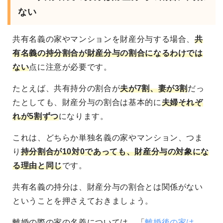
ない
共有名義の家やマンションを財産分与する場合、
共
有名義の持分割合が財産分与の割合になるわけでは
ない
点に注意が必要です。
たとえば、共有持分の割合が
夫が7割、妻が3割
だっ
たとしても、財産分与の割合は基本的に
夫婦それぞ
れが5割ずつ
になります。
これは、どちらか単独名義の家やマンション、つま
り
持分割合が10対0であっても、財産分与の対象にな
る理由と同じ
です。
共有名義の持分は、財産分与の割合とは関係がない
ということを押さえておきましょう。
離婚の際の家の名義については、「
離婚後の家は、