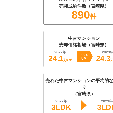
売却成約件数（
宮崎県
）
890
件
中古マンション
売却価格相場（
宮崎県
）
2022
年
2023
0.8
%
24.1
24.3
UP
万/㎡
売れた中古マンションの平均的
り
（
宮崎県
）
2022
年
2023
年
3LDK
3LD