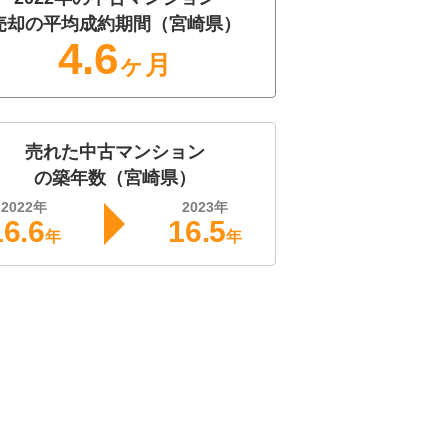
売却の平均成約期間（
宮崎県
）
4.6
ヶ月
売れた
中古マンション
の築年数（
宮崎県
）
2022
年
2023
年
16.6
16.5
年
年