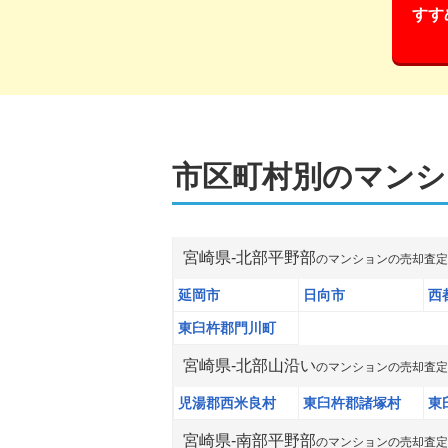
すす
市区町村別の
マンシ
宮崎県
-
北部平野部
の
マンション
の売却査定
延岡市
日向市
西
東臼杵郡門川町
宮崎県
-
北部山沿い
の
マンション
の売却査定
児湯郡西米良村
東臼杵郡諸塚村
東
宮崎県
-
南部平野部
の
マンション
の売却査定