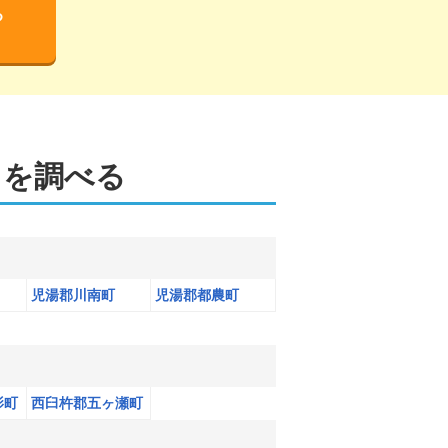
る
向を調べる
児湯郡川南町
児湯郡都農町
影町
西臼杵郡五ヶ瀬町