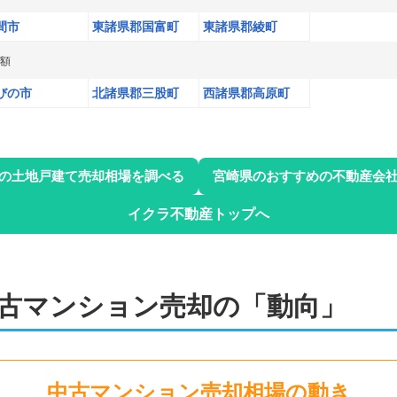
間市
東諸県郡国富町
東諸県郡綾町
額
びの市
北諸県郡三股町
西諸県郡高原町
の土地戸建て売却相場を調べる
宮崎県
のおすすめの不動産会
イクラ不動産トップへ
古マンション
売却の「動向」
中古マンション
売却相場の動き