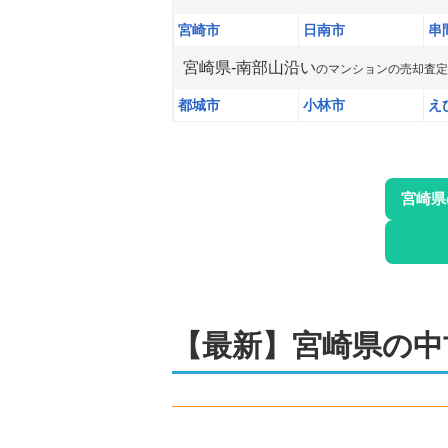
宮崎市
日南市
串
宮崎県
-
南部山沿い
の
マンション
の売却査定
都城市
小林市
え
宮崎県
【最新】
宮崎県
の
中