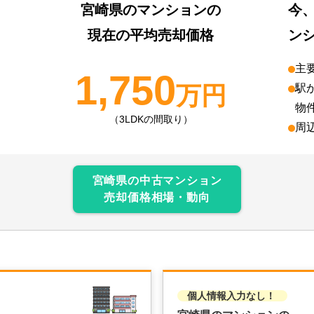
宮崎県
のマンションの
今
現在の平均売却価格
ン
主
1,750
万円
駅
物
（3LDKの間取り）
周
宮崎県
の中古マンション
売却価格相場・動向
個人情報入力なし！