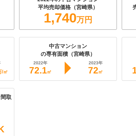
平均売却価格（
宮崎県
）
1,740
万円
中古マンション
の専有面積（
宮崎県
）
年
2022
年
2023
年
72.1
72
万/㎡
㎡
㎡
な間取
K