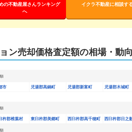
めの不動産屋さんランキング
イクラ不動産に相談す
へ
ョン
売却価格査定額の相場・動
額
都市
児湯郡高鍋町
児湯郡新富町
児湯郡木城町
額
臼杵郡椎葉村
東臼杵郡美郷町
西臼杵郡高千穂町
西臼杵郡日之
額