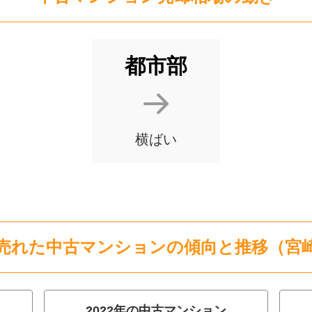
都市部
横ばい
売れた
中古マンション
の
傾向と推移（
宮
2022
年の
中古マンション