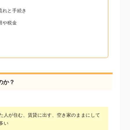
流れと手続き
用や税金
のか？
た人が住む、賃貸に出す、空き家のままにして
多い