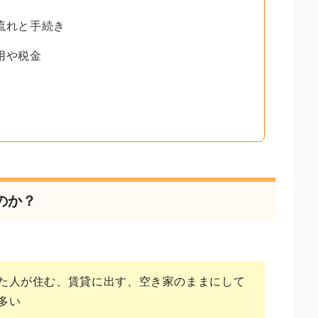
流れと手続き
用や税金
のか？
た人が住む、賃貸に出す、空き家のままにして
多い