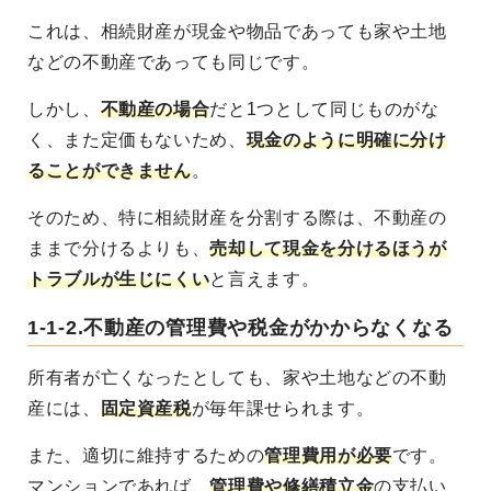
これは、相続財産が現金や物品であっても家や土地
などの不動産であっても同じです。
しかし、
不動産の場合
だと1つとして同じものがな
く、また定価もないため、
現金のように明確に分け
ることができません
。
そのため、特に相続財産を分割する際は、
不動産の
ままで分けるよりも、
売却して現金を分けるほうが
トラブルが生じにくい
と言えます。
1-1-2.不動産の管理費や税金がかからなくなる
所有者が亡くなったとしても、
家や土地などの不動
産には、
固定資産税
が毎年課せられます
。
また、適切に維持するための
管理費用が必要
です。
マンションであれば、
管理費や修繕積立金
の支払い