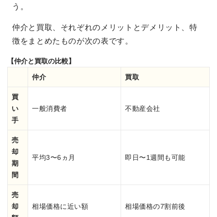
う。
仲介と買取、それぞれのメリットとデメリット、特
徴をまとめたものが次の表です。
【仲介と買取の比較】
仲介
買取
買
い
一般消費者
不動産会社
手
売
却
平均3〜6ヵ月
即日〜1週間も可能
期
間
売
却
相場価格に近い額
相場価格の7割前後