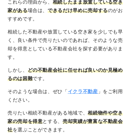
これらの理由から、
相続したまま放置している空き
家がある
場合は、
できるだけ早めに売却する
のがお
すすめです。
相続した不動産や放置している空き家を
少しでも早
く、良い条件で売りたい
のであれば、そのような売
却を得意としている不動産会社を探す必要がありま
す。
しかし、
どの不動産会社に任せれば良いのか見極め
るのは困難
です。
そのような場合は、ぜひ「
イクラ不動産
」をご利用
ください。
売りたい相続不動産がある地域
で、
相続物件や空き
家の売却を得意
とする、
売却実績が豊富な不動産会
社
を選ぶことができます。