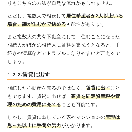
りもこちらの方法が自然な流れかもしれません。
ただし、複数人で相続して
居住希望者が2人以上いる
場合、誰が住むかで揉める
可能性があります。
また複数人の共有不動産にして、住むことになった
相続人がほかの相続人に賃料を支払うとなると、手
続きや清算などでトラブルになりやすいと言えるで
しょう。
1-2-2.賃貸に出す
相続した不動産を売るのではなく、
賃貸に出す
こと
もできます
。賃貸に出せば、
家賃を固定資産税や管
理のための費用に充てる
ことも可能です。
しかし、賃貸に出している家やマンションの
管理は
思った以上に手間や労力
がかかります
。