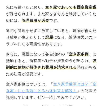
先にも述べたとおり、
空き家であっても固定資産税
が課せられます
。また家をきちんと維持していくた
めには、
管理費用が必要
です。
適切な管理をせずに放置していると、建物が傷んだ
り雑草が生えたりして
廃屋
になり、近隣住民とのト
ラブルになる可能性
があります。
さらに、廃屋になって各自治体の「
空き家条例
」に
抵触すると、
所有者へ勧告や措置命令が出され、
強
制的に建物が解体され費用を請求される
恐れがある
ため注意が必要です。
空き家条例については、「
空き家予備軍とは？「空
き家」になる前にとるべき対策を解説！
」の記事で
説明しています。ぜひ一読してみてください。