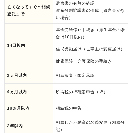
遺言書の有無の確認
亡くなってすぐ〜相続
遺産分割協議書の作成（遺言書がな
登記まで
い場合）
年金受給停止手続き（厚生年金の場
合は10日以内）
14日以内
住民異動届け（世帯主の変更届け）
健康保険・介護保険の手続き
3ヵ月以内
相続放棄・限定承認
4ヵ月以内
所得税の準確定申告（※）
10ヵ月以内
相続税の申告
相続した不動産の名義変更（相続登
3年以内
記）