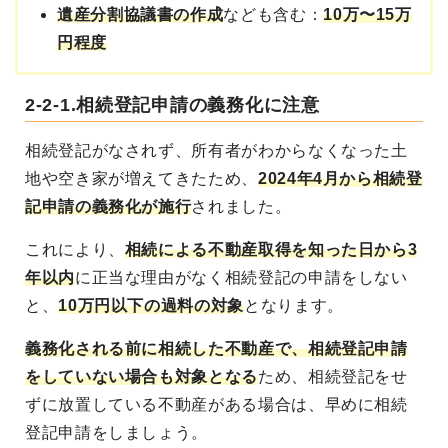
遺産分割協議書の作成
なども含む：
10万〜15万
円程度
2-2-1.相続登記申請の義務化に注意
相続登記がなされず、所有者がわからなくなった土
地や空き家が増えてきたため、
2024年4月から相続登
記申請の義務化が施行
されました。
これにより、
相続による不動産取得を知った日から3
年以内
に正当な理由がなく相続登記の申請をしない
と、
10万円以下の過料の対象
となります。
義務化される前に相続した不動産で、相続登記申請
をしていない場合も対象となる
ため、相続登記をせ
ずに放置している不動産がある場合は、早めに相続
登記申請をしましょう。