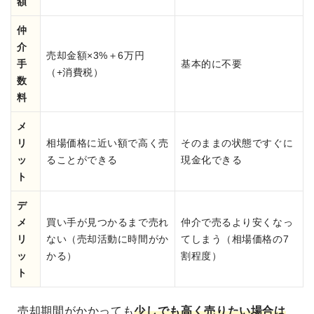
額
仲
介
売却金額×3%＋6万円
手
基本的に不要
（+消費税）
数
料
メ
リ
相場価格に近い額で高く売
そのままの状態ですぐに
ッ
ることができる
現金化できる
ト
デ
メ
買い手が見つかるまで売れ
仲介で売るより安くなっ
リ
ない（売却活動に時間がか
てしまう（相場価格の7
ッ
かる）
割程度）
ト
売却期間がかかっても
少しでも高く売りたい場合は