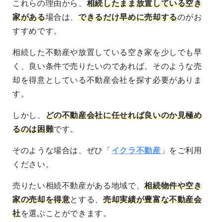
これらの理由から、
相続したまま放置している空き
家がある
場合は、
できるだけ早めに売却する
のがお
すすめです。
相続した不動産や放置している空き家を
少しでも早
く、良い条件で売りたい
のであれば、そのような売
却を得意としている不動産会社を探す必要がありま
す。
しかし、
どの不動産会社に任せれば良いのか見極め
るのは困難
です。
そのような場合は、ぜひ「
イクラ不動産
」をご利用
ください。
売りたい相続不動産がある地域
で、
相続物件や空き
家の売却を得意
とする、
売却実績が豊富な不動産会
社
を選ぶことができます。