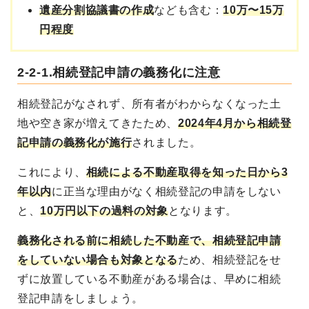
遺産分割協議書の作成
なども含む：
10万〜15万
円程度
2-2-1.相続登記申請の義務化に注意
相続登記がなされず、所有者がわからなくなった土
地や空き家が増えてきたため、
2024年4月から相続登
記申請の義務化が施行
されました。
これにより、
相続による不動産取得を知った日から3
年以内
に正当な理由がなく相続登記の申請をしない
と、
10万円以下の過料の対象
となります。
義務化される前に相続した不動産で、相続登記申請
をしていない場合も対象となる
ため、相続登記をせ
ずに放置している不動産がある場合は、早めに相続
登記申請をしましょう。