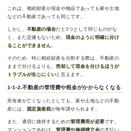
これは、相続財産が現金や物品であっても家や土地
などの不動産であっても同じです。
しかし、
不動産の場合
だと1つとして同じものがな
く、また定価もないため、
現金のように明確に分け
ることができません
。
そのため、特に相続財産を分割する際は、
不動産の
ままで分けるよりも、
売却して現金を分けるほうが
トラブルが生じにくい
と言えます。
1-1-2.不動産の管理費や税金がかからなくなる
所有者が亡くなったとしても、
家や土地などの不動
産には、
固定資産税
が毎年課せられます
。
また、適切に維持するための
管理費用が必要
です。
マンションであれば、
管理費や修繕積立金
の支払い