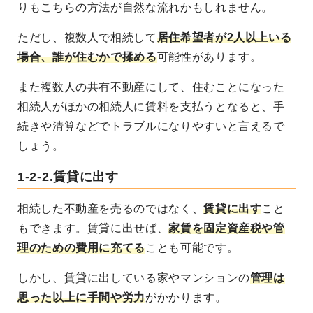
りもこちらの方法が自然な流れかもしれません。
ただし、複数人で相続して
居住希望者が2人以上いる
場合、誰が住むかで揉める
可能性があります。
また複数人の共有不動産にして、住むことになった
相続人がほかの相続人に賃料を支払うとなると、手
続きや清算などでトラブルになりやすいと言えるで
しょう。
1-2-2.賃貸に出す
相続した不動産を売るのではなく、
賃貸に出す
こと
もできます
。賃貸に出せば、
家賃を固定資産税や管
理のための費用に充てる
ことも可能です。
しかし、賃貸に出している家やマンションの
管理は
思った以上に手間や労力
がかかります
。