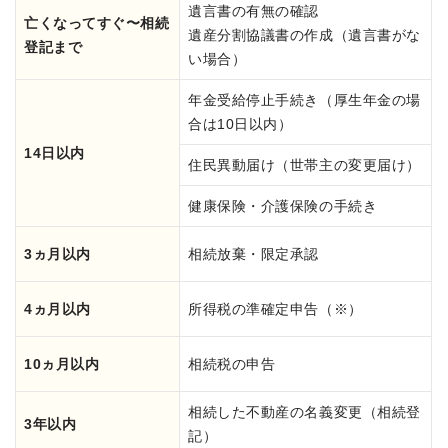
遺言書の有無の確認
亡くなってすぐ〜相続
遺産分割協議書の作成（遺言書がな
登記まで
い場合）
年金受給停止手続き（厚生年金の場
合は10日以内）
14日以内
住民異動届け（世帯主の変更届け）
健康保険・介護保険の手続き
3ヵ月以内
相続放棄・限定承認
4ヵ月以内
所得税の準確定申告（※）
10ヵ月以内
相続税の申告
相続した不動産の名義変更（相続登
3年以内
記）