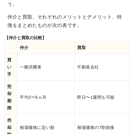
う。
仲介と買取、それぞれのメリットとデメリット、特
徴をまとめたものが次の表です。
【仲介と買取の比較】
仲介
買取
買
い
一般消費者
不動産会社
手
売
却
平均3〜6ヵ月
即日〜1週間も可能
期
間
売
却
相場価格に近い額
相場価格の7割前後