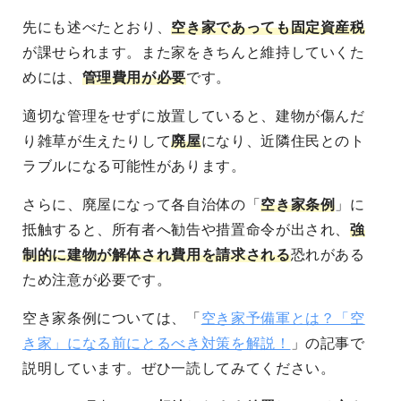
先にも述べたとおり、
空き家であっても固定資産税
が課せられます
。また家をきちんと維持していくた
めには、
管理費用が必要
です。
適切な管理をせずに放置していると、建物が傷んだ
り雑草が生えたりして
廃屋
になり、近隣住民とのト
ラブルになる可能性
があります。
さらに、廃屋になって各自治体の「
空き家条例
」に
抵触すると、
所有者へ勧告や措置命令が出され、
強
制的に建物が解体され費用を請求される
恐れがある
ため注意が必要です。
空き家条例については、「
空き家予備軍とは？「空
き家」になる前にとるべき対策を解説！
」の記事で
説明しています。ぜひ一読してみてください。