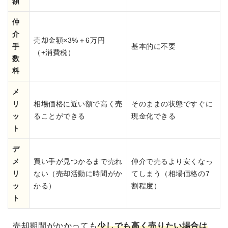
額
仲
介
売却金額×3%＋6万円
手
基本的に不要
（+消費税）
数
料
メ
リ
相場価格に近い額で高く売
そのままの状態ですぐに
ッ
ることができる
現金化できる
ト
デ
メ
買い手が見つかるまで売れ
仲介で売るより安くなっ
リ
ない（売却活動に時間がか
てしまう（相場価格の7
ッ
かる）
割程度）
ト
売却期間がかかっても
少しでも高く売りたい場合は