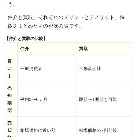
う。
仲介と買取、それぞれのメリットとデメリット、特
徴をまとめたものが次の表です。
【仲介と買取の比較】
仲介
買取
買
い
一般消費者
不動産会社
手
売
却
平均3〜6ヵ月
即日〜1週間も可能
期
間
売
却
相場価格に近い額
相場価格の7割前後