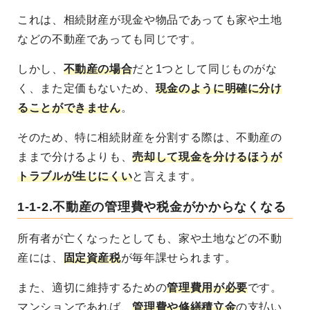
これは、相続財産が現金や物品であっても家や土地
などの不動産であっても同じです。
しかし、
不動産の場合
だと1つとして同じものがな
く、また定価もないため、
現金のように明確に分け
ることができません
。
そのため、特に相続財産を分割する際は、
不動産の
ままで分けるよりも、
売却して現金を分けるほうが
トラブルが生じにくい
と言えます。
1-1-2.不動産の管理費や税金がかからなくなる
所有者が亡くなったとしても、
家や土地などの不動
産には、
固定資産税
が毎年課せられます
。
また、適切に維持するための
管理費用が必要
です。
マンションであれば、
管理費や修繕積立金
の支払い