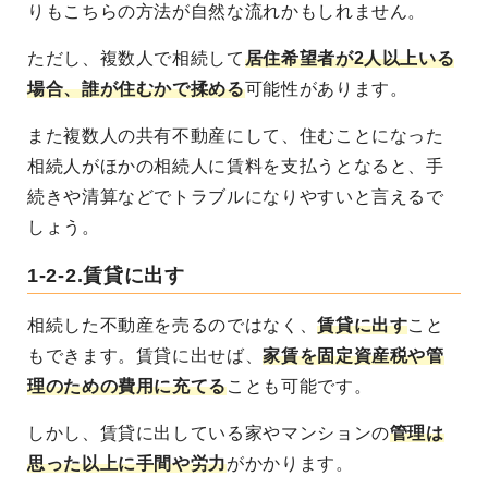
りもこちらの方法が自然な流れかもしれません。
ただし、複数人で相続して
居住希望者が2人以上いる
場合、誰が住むかで揉める
可能性があります。
また複数人の共有不動産にして、住むことになった
相続人がほかの相続人に賃料を支払うとなると、手
続きや清算などでトラブルになりやすいと言えるで
しょう。
1-2-2.賃貸に出す
相続した不動産を売るのではなく、
賃貸に出す
こと
もできます
。賃貸に出せば、
家賃を固定資産税や管
理のための費用に充てる
ことも可能です。
しかし、賃貸に出している家やマンションの
管理は
思った以上に手間や労力
がかかります
。