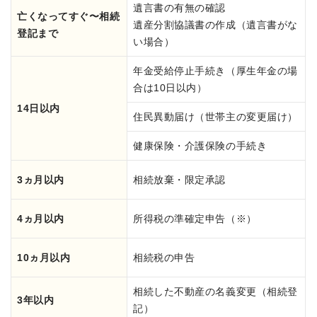
遺言書の有無の確認
亡くなってすぐ〜相続
遺産分割協議書の作成（遺言書がな
登記まで
い場合）
年金受給停止手続き（厚生年金の場
合は10日以内）
14日以内
住民異動届け（世帯主の変更届け）
健康保険・介護保険の手続き
3ヵ月以内
相続放棄・限定承認
4ヵ月以内
所得税の準確定申告（※）
10ヵ月以内
相続税の申告
相続した不動産の名義変更（相続登
3年以内
記）