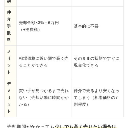
額
仲
介
売却金額×3%＋6万円
手
基本的に不要
（+消費税）
数
料
メ
リ
相場価格に近い額で高く売
そのままの状態ですぐに
ッ
ることができる
現金化できる
ト
デ
メ
買い手が見つかるまで売れ
仲介で売るより安くなっ
リ
ない（売却活動に時間がか
てしまう（相場価格の7
ッ
かる）
割程度）
ト
売却期間がかかっても
少しでも高く売りたい場合は