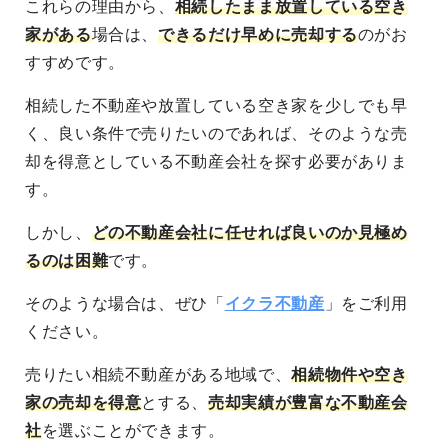
これらの理由から、
相続したまま放置している空き
家がある
場合は、
できるだけ早めに売却する
のがお
すすめです。
相続した不動産や放置している空き家を
少しでも早
く、良い条件で売りたい
のであれば、そのような売
却を得意としている不動産会社を探す必要がありま
す。
しかし、
どの不動産会社に任せれば良いのか見極め
るのは困難
です。
そのような場合は、ぜひ「
イクラ不動産
」をご利用
ください。
売りたい相続不動産がある地域
で、
相続物件や空き
家の売却を得意
とする、
売却実績が豊富な不動産会
社
を選ぶことができます。