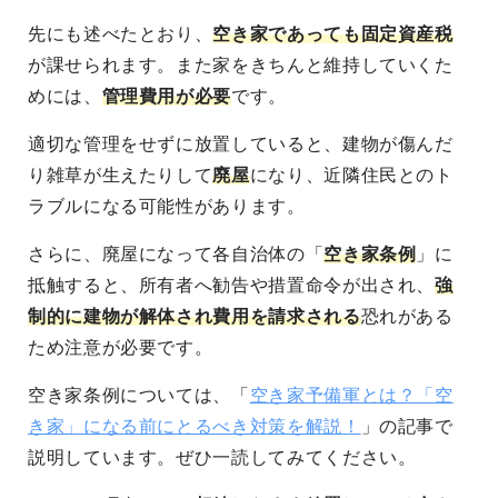
先にも述べたとおり、
空き家であっても固定資産税
が課せられます
。また家をきちんと維持していくた
めには、
管理費用が必要
です。
適切な管理をせずに放置していると、建物が傷んだ
り雑草が生えたりして
廃屋
になり、近隣住民とのト
ラブルになる可能性
があります。
さらに、廃屋になって各自治体の「
空き家条例
」に
抵触すると、
所有者へ勧告や措置命令が出され、
強
制的に建物が解体され費用を請求される
恐れがある
ため注意が必要です。
空き家条例については、「
空き家予備軍とは？「空
き家」になる前にとるべき対策を解説！
」の記事で
説明しています。ぜひ一読してみてください。