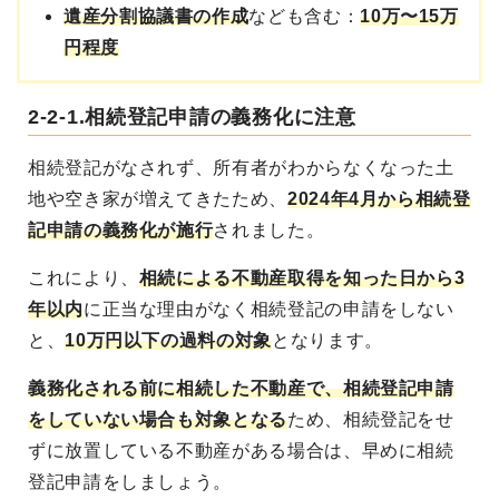
遺産分割協議書の作成
なども含む：
10万〜15万
円程度
2-2-1.相続登記申請の義務化に注意
相続登記がなされず、所有者がわからなくなった土
地や空き家が増えてきたため、
2024年4月から相続登
記申請の義務化が施行
されました。
これにより、
相続による不動産取得を知った日から3
年以内
に正当な理由がなく相続登記の申請をしない
と、
10万円以下の過料の対象
となります。
義務化される前に相続した不動産で、相続登記申請
をしていない場合も対象となる
ため、相続登記をせ
ずに放置している不動産がある場合は、早めに相続
登記申請をしましょう。