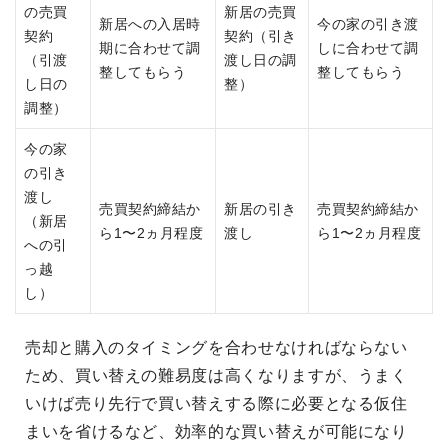
の売買
新居の売買
新居への入居時
今の家の引き渡
契約
契約（引き
期に合わせて調
しに合わせて調
（引渡
渡し日の調
整してもらう
整してもらう
し日の
整）
調整）
今の家
の引き
渡し
売買契約締結か
新居の引き
売買契約締結か
（新居
ら1〜2ヵ月程度
渡し
ら1〜2ヵ月程度
への引
っ越
し）
売却と購入のタイミングを合わせなければならない
ため、買い替えの難易度は高くなりますが、うまく
いけば売り先行で買い替えする際に必要となる仮住
まいを省けるなど、効率的な買い替えが可能になり