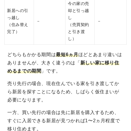
今の家の売
新居への引
却と引っ越
っ越し
し
－
－
（住み替え
（売買契約
完了）
と引き渡
し）
どちらもかかる期間は
最短6ヵ月
ほどとあまり違いは
ありませんが、大きく違うのは「
新しい家に移り住
めるまでの期間
」です。
売り先行の場合、現在住んでいる家を引き渡してか
ら新居を探すことになるため、しばらく仮住まいが
必要になります。
一方、買い先行の場合は先に新居を購入するため、
すぐに入居できる新居が見つかれば1〜2ヵ月程度で
移り住めます。