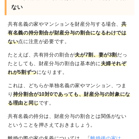
ない
共有名義の家やマンションを財産分与する場合、
共
有名義の持分割合が財産分与の割合になるわけでは
ない
点に注意が必要です。
たとえば、共有持分の割合が
夫が7割、妻が3割
だっ
たとしても、財産分与の割合は基本的に
夫婦それぞ
れが5割ずつ
になります。
これは、どちらか単独名義の家やマンション、つま
り
持分割合が10対0であっても、財産分与の対象にな
る理由と同じ
です。
共有名義の持分は、財産分与の割合とは関係がない
ということを押さえておきましょう。
離婚の際の家の名義については、「
離婚後の家は、