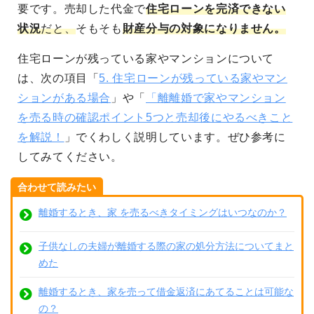
要です。売却した代金で
住宅ローンを完済できない
状況
だと、
そもそも
財産分与の対象になりません。
住宅ローンが残っている家やマンションについて
は、次の項目「
5. 住宅ローンが残っている家やマン
ションがある場合
」や「
「離離婚で家やマンション
を売る時の確認ポイント5つと売却後にやるべきこと
を解説！
」でくわしく説明しています。ぜひ参考に
してみてください。
合わせて読みたい
離婚するとき、家 を売るべきタイミングはいつなのか？
子供なしの夫婦が離婚する際の家の処分方法についてまと
めた
離婚するとき、家を売って借金返済にあてることは可能な
の？