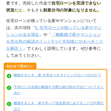
要です。売却した代金で
住宅ローンを完済できない
状況
だと、
そもそも
財産分与の対象になりません。
住宅ローンが残っている家やマンションについて
は、次の項目「
5. 住宅ローンが残っている家やマン
ションがある場合
」や「
「離離婚で家やマンション
を売る時の確認ポイント5つと売却後にやるべきこと
を解説！
」でくわしく説明しています。ぜひ参考に
してみてください。
合わせて読みたい
離婚するとき、家 を売るべきタイミングはいつなのか？
子供なしの夫婦が離婚する際の家の処分方法についてまと
めた
離婚するとき、家を売って借金返済にあてることは可能な
の？