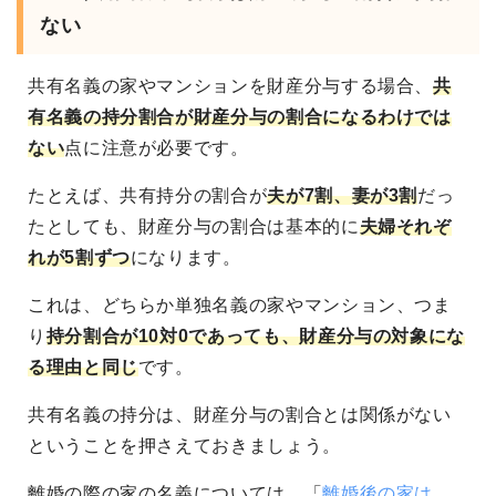
ない
共有名義の家やマンションを財産分与する場合、
共
有名義の持分割合が財産分与の割合になるわけでは
ない
点に注意が必要です。
たとえば、共有持分の割合が
夫が7割、妻が3割
だっ
たとしても、財産分与の割合は基本的に
夫婦それぞ
れが5割ずつ
になります。
これは、どちらか単独名義の家やマンション、つま
り
持分割合が10対0であっても、財産分与の対象にな
る理由と同じ
です。
共有名義の持分は、財産分与の割合とは関係がない
ということを押さえておきましょう。
離婚の際の家の名義については、「
離婚後の家は、