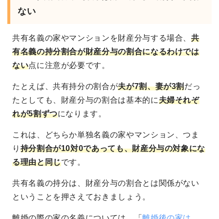
ない
共有名義の家やマンションを財産分与する場合、
共
有名義の持分割合が財産分与の割合になるわけでは
ない
点に注意が必要です。
たとえば、共有持分の割合が
夫が7割、妻が3割
だっ
たとしても、財産分与の割合は基本的に
夫婦それぞ
れが5割ずつ
になります。
これは、どちらか単独名義の家やマンション、つま
り
持分割合が10対0であっても、財産分与の対象にな
る理由と同じ
です。
共有名義の持分は、財産分与の割合とは関係がない
ということを押さえておきましょう。
離婚の際の家の名義については、「
離婚後の家は、