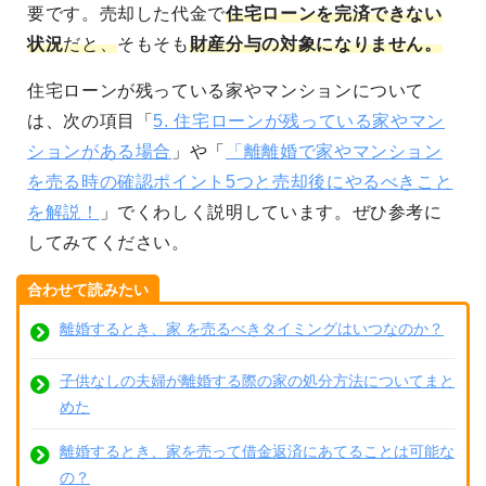
要です。売却した代金で
住宅ローンを完済できない
状況
だと、
そもそも
財産分与の対象になりません。
住宅ローンが残っている家やマンションについて
は、次の項目「
5. 住宅ローンが残っている家やマン
ションがある場合
」や「
「離離婚で家やマンション
を売る時の確認ポイント5つと売却後にやるべきこと
を解説！
」でくわしく説明しています。ぜひ参考に
してみてください。
合わせて読みたい
離婚するとき、家 を売るべきタイミングはいつなのか？
子供なしの夫婦が離婚する際の家の処分方法についてまと
めた
離婚するとき、家を売って借金返済にあてることは可能な
の？