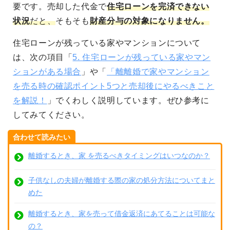
要です。売却した代金で
住宅ローンを完済できない
状況
だと、
そもそも
財産分与の対象になりません。
住宅ローンが残っている家やマンションについて
は、次の項目「
5. 住宅ローンが残っている家やマン
ションがある場合
」や「
「離離婚で家やマンション
を売る時の確認ポイント5つと売却後にやるべきこと
を解説！
」でくわしく説明しています。ぜひ参考に
してみてください。
合わせて読みたい
離婚するとき、家 を売るべきタイミングはいつなのか？
子供なしの夫婦が離婚する際の家の処分方法についてまと
めた
離婚するとき、家を売って借金返済にあてることは可能な
の？