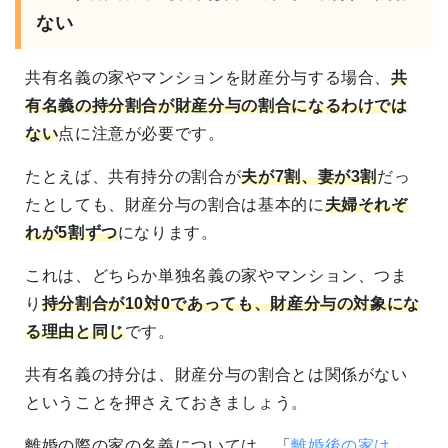
ない
共有名義の家やマンションを財産分与する場合、
共
有名義の持分割合が財産分与の割合になるわけでは
ない
点に注意が必要です。
たとえば、共有持分の割合が
夫が7割、妻が3割
だっ
たとしても、財産分与の割合は基本的に
夫婦それぞ
れが5割ずつ
になります。
これは、どちらか単独名義の家やマンション、つま
り
持分割合が10対0であっても、財産分与の対象にな
る理由と同じ
です。
共有名義の持分は、財産分与の割合とは関係がない
ということを押さえておきましょう。
離婚の際の家の名義については、「
離婚後の家は、