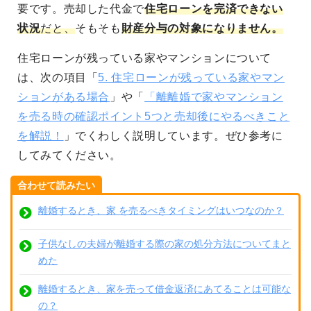
要です。売却した代金で
住宅ローンを完済できない
状況
だと、
そもそも
財産分与の対象になりません。
住宅ローンが残っている家やマンションについて
は、次の項目「
5. 住宅ローンが残っている家やマン
ションがある場合
」や「
「離離婚で家やマンション
を売る時の確認ポイント5つと売却後にやるべきこと
を解説！
」でくわしく説明しています。ぜひ参考に
してみてください。
合わせて読みたい
離婚するとき、家 を売るべきタイミングはいつなのか？
子供なしの夫婦が離婚する際の家の処分方法についてまと
めた
離婚するとき、家を売って借金返済にあてることは可能な
の？