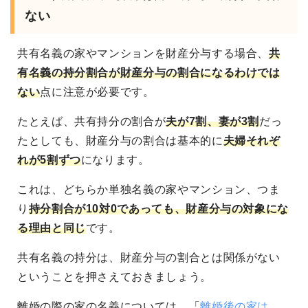
ない
共有名義の家やマンションを財産分与する場合、
共
有名義の持分割合が財産分与の割合になるわけでは
ない
点に注意が必要です。
たとえば、共有持分の割合が
夫が7割、妻が3割
だっ
たとしても、財産分与の割合は基本的に
夫婦それぞ
れが5割ずつ
になります。
これは、どちらか単独名義の家やマンション、つま
り
持分割合が10対0であっても、財産分与の対象にな
る理由と同じ
です。
共有名義の持分は、財産分与の割合とは関係がない
ということを押さえておきましょう。
離婚の際の家の名義については、「
離婚後の家は、