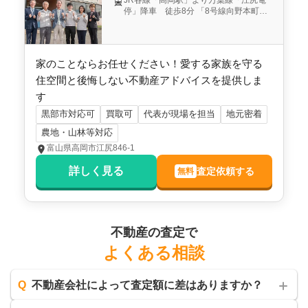
停」降車 徒歩8分 「8号線向野本町」
信号を能町方面（北向き）へ800m右の
看板が目印
家のことならお任せください！愛する家族を守る
住空間と後悔しない不動産アドバイスを提供しま
す
黒部市対応可
買取可
代表が現場を担当
地元密着
農地・山林等対応
富山県高岡市江尻846-1
詳しく見る
査定依頼する
無料
不動産の査定で
よくある相談
Q
不動産会社によって査定額に差はありますか？