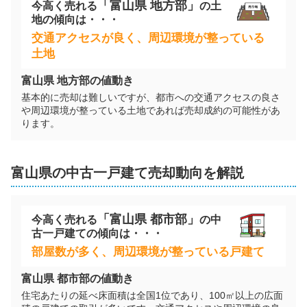
「
富山県
地方部」
今高く売れる
の
土
地
の傾向は・・・
交通アクセスが良く、周辺環境が整っている
土地
富山県
地方部の値動き
基本的に売却は難しいですが、都市への交通アクセスの良さ
や周辺環境が整っている土地であれば売却成約の可能性があ
ります。
富山県
の
中古一戸建て
売却動向を解説
「
富山県
都市部」
今高く売れる
の
中
古一戸建て
の傾向は・・・
部屋数が多く、周辺環境が整っている戸建て
富山県
都市部の値動き
住宅あたりの延べ床面積は全国1位であり、100㎡以上の広面