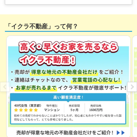
200
万円
2022年12月
富山県黒部市吉田
「イクラ不動産」って何？
状態:
更地
土地面積:
282
㎡
700
万円
2022年9月
富山県黒部市生地
状態:
その他
土地面積:
406
㎡
100
万円
2022年4月
富山県黒部市若栗
状態:
更地
土地面積:
203
㎡