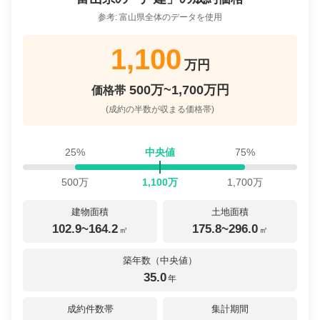
参考:
富山県
全体のデータを使用
1,100
万円
500万~1,700万円
価格帯
(成約の半数が収まる価格帯)
25%
中央値
75%
500
万
1,100
万
1,700
万
建物面積
土地面積
102.9~164.2
175.8~296.0
㎡
㎡
築年数（中央値）
35.0
年
成約件数帯
集計期間