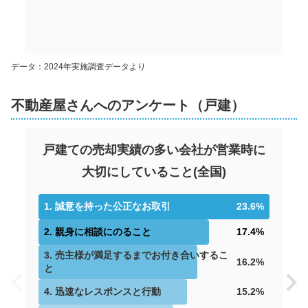
データ：2024年実施調査データより
不動産屋さんへのアンケート（戸建）
戸建ての売却実績の多い会社が営業時に
大切にしていること
(
全国
)
1
.
誠意を持った公正なお取引
23.6
%
2
.
親身に相談にのること
17.4
%
3
.
売主様が満足するまでお付き合いするこ
16.2
%
と
4
.
迅速なレスポンスと行動
15.2
%