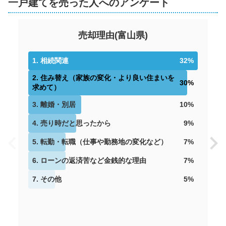
一戸建てを売った人へのアンケート
売却理由
(
富山県
)
1
.
相続関連
32
%
2
.
住み替え（家族の変化・より良い住まいを
30
%
求めて）
3
.
離婚・別居
10
%
4
.
売り時だと思ったから
9
%
5
.
転勤・転職（仕事や勤務地の変化など）
7
%
6
.
ローンの返済苦など金銭的な理由
7
%
7
.
その他
5
%