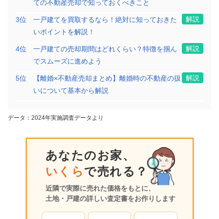
ての不動産売却で知っておくべきこと
解説
3
位
一戸建てを買取するなら！絶対に知っておきた
いポイントを解説！
解説
4
位
一戸建ての売却期間はどれくらい？特徴を掴ん
でスムーズに進めよう
解説
5
位
【離婚×不動産売却まとめ】離婚時の不動産の扱
いについて基本から解説
データ：2024年実施調査データより
あなたのお家、
いくら
で売れる？
近隣で実際に売れた価格をもとに、
土地・戸建の詳しい査定書をお作りします