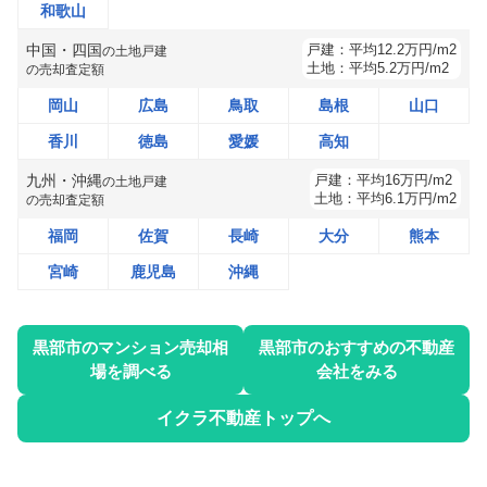
和歌山
中国・四国
戸建：
平均
12.2
万円/m2
の
土地戸建
土地：
平均
5.2
万円/m2
の売却査定額
岡山
広島
鳥取
島根
山口
香川
徳島
愛媛
高知
九州・沖縄
戸建：
平均
16
万円/m2
の
土地戸建
土地：
平均
6.1
万円/m2
の売却査定額
福岡
佐賀
長崎
大分
熊本
宮崎
鹿児島
沖縄
黒部市
のマンション売却相
黒部市
のおすすめの不動産
場を調べる
会社をみる
イクラ不動産トップへ