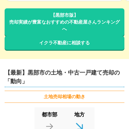
500
【黒部市版】
万円
2020年11月
売却実績が豊富なおすすめの不動産屋さんランキング
へ
富山県黒部市若栗
イクラ不動産に相談する
状態:
更地
土地面積:
328
㎡
1,300
万円
2019年11月
【最新】
黒部市
の土地・中古一戸建て売却の
富山県黒部市牧野
「動向」
状態:
更地
土地面積:
289
㎡
土地
売却相場の動き
600
万円
都市部
地方
2019年11月
富山県黒部市田家新