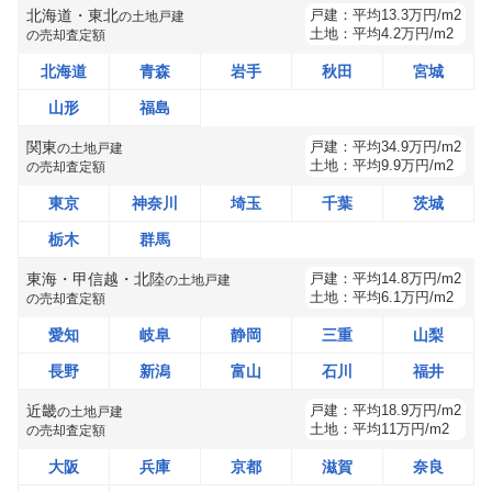
北海道・東北
戸建：
平均
13.3
万円/m2
の
土地戸建
土地：
平均
4.2
万円/m2
の売却査定額
北海道
青森
岩手
秋田
宮城
山形
福島
関東
戸建：
平均
34.9
万円/m2
の
土地戸建
土地：
平均
9.9
万円/m2
の売却査定額
東京
神奈川
埼玉
千葉
茨城
栃木
群馬
東海・甲信越・北陸
戸建：
平均
14.8
万円/m2
の
土地戸建
土地：
平均
6.1
万円/m2
の売却査定額
愛知
岐阜
静岡
三重
山梨
長野
新潟
富山
石川
福井
近畿
戸建：
平均
18.9
万円/m2
の
土地戸建
土地：
平均
11
万円/m2
の売却査定額
大阪
兵庫
京都
滋賀
奈良