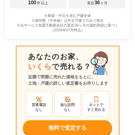
100
36
件
以上
直近
ヶ月
※新築・中古を含む戸建全体
※築年数（中央値）は中古戸建てのみで算出
※当サービス加盟不動産会社の直近36ヶ月の成約実績に基づく
（
2026年07月
時点）
あなたのお家、
いくら
で売れる？
近隣で実際に売れた価格をもとに、
土地・戸建の詳しい査定書をお作りします
営業電話
急な訪問
ネットで
なし
なし
すぐ見れる
無料で査定する