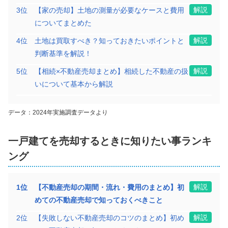
解説
3
位
【家の売却】土地の測量が必要なケースと費用
についてまとめた
解説
4
位
土地は買取すべき？知っておきたいポイントと
判断基準を解説！
解説
5
位
【相続×不動産売却まとめ】相続した不動産の扱
いについて基本から解説
データ：2024年実施調査データより
一戸建て
を売却するときに知りたい事ランキ
ング
解説
1
位
【不動産売却の期間・流れ・費用のまとめ】初
めての不動産売却で知っておくべきこと
解説
2
位
【失敗しない不動産売却のコツのまとめ】初め