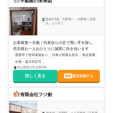
不動産の未来図
国道8号線「北野第一・北野第二交差
点」よりすぐ
お客様第一主義！代表自らの足で買い手を探し、
売主様お一人おひとりに誠実に向き合います
黒部市で売却実績あり
代表が現場を担当
地元密着
出張・遠方対応可
富山県滑川市北野486
詳しく見る
査定依頼する
無料
有限会社フジ創
JR各線「高岡駅」より万葉線「江尻電