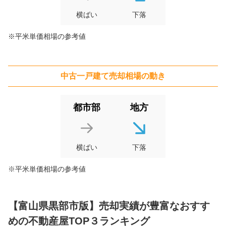
横ばい
下落
状態:
更地
土地面積:
217
㎡
※平米単価相場の参考値
900
万円
2018年3月
中古一戸建て
売却相場の動き
富山県黒部市植木
状態:
更地
土地面積:
249
㎡
都市部
地方
横ばい
下落
※平米単価相場の参考値
【
富山県黒部市
版】売却実績が豊富なおすす
めの不動産屋TOP３ランキング