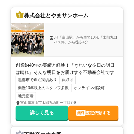
株式会社とやまサンホーム
JR「富山駅」から車で10分/「太郎丸口
バス停」から徒歩4分
創業約40年の実績と経験！「きれいな夕日の明日
は晴れ」そんな明日をお届けする不動産会社です
黒部市で直近実績あり
買取可
業歴10年以上のスタッフ多数
オンライン相談可
地元密着
富山県富山市太郎丸西町一丁目7-9
詳しく見る
査定依頼する
無料