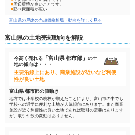
周辺環境が良いことです。
延べ床面積が広い
富山県の戸建の売却価格相場・動向を詳しく見る
富山県
の
土地
売却動向を解説
「
富山県
都市部」
今高く売れる
の
土
地
の傾向は・・・
主要沿線上にあり、商業施設が近いなど利便
性が良い土地
富山県
都市部の値動き
地方では小学校の廃校が増えたことにより、富山市の中でも
学校への通学に便利な土地が人気傾向にあります。また商業
施設が近く利便性の良い土地であれば取引の需要はあります
が、取引件数の変動はありません。