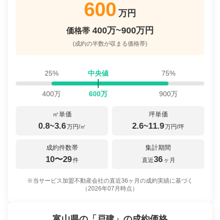
600
万円
400万~900万円
価格帯
(成約の半数が収まる価格帯)
25%
中央値
75%
400
万
600
万
900
万
㎡単価
坪単価
0.8~3.6
2.6~11.9
万円/㎡
万円/坪
成約件数帯
集計期間
10〜29
36
件
直近
ヶ月
※当サービス加盟不動産会社の直近36ヶ月の成約実績に基づく
（
2026年07月
時点）
富山県
の「
戸建
」の成約価格