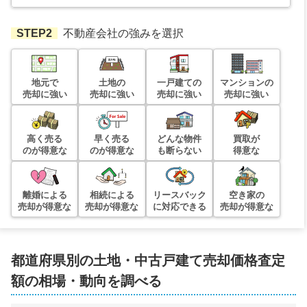
STEP2
不動産会社の強みを選択
地元で
土地の
一戸建ての
マンションの
売却に強い
売却に強い
売却に強い
売却に強い
高く売る
早く売る
どんな物件
買取が
のが得意な
のが得意な
も断らない
得意な
離婚による
相続による
リースバック
空き家の
売却が得意な
売却が得意な
に対応できる
売却が得意な
都道府県別の土地・中古戸建て売却価格査定
額の相場・動向を調べる