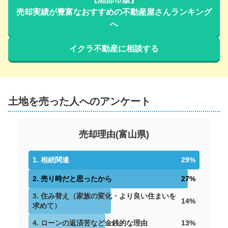
売却実績が豊富なおすすめの不動産屋さんランキング
へ
イクラ不動産に相談する
土地を売った人へのアンケート
売却理由
(
富山県
)
1
.
相続関連
29
%
2
.
売り時だと思ったから
27
%
3
.
住み替え（家族の変化・より良い住まいを
14
%
求めて）
4
.
ローンの返済苦など金銭的な理由
13
%