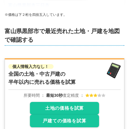
富山県黒部市三日市
※価格は下２桁を四捨五入しています。
状態:
更地
土地面積:
431
㎡
富山県
黒部市
で最近売れた土地・戸建を地図
700
万円
で確認する
2024年8月
富山県黒部市堀高
個人情報入力なし！
状態:
更地
土地面積:
290
㎡
2
2
全国の土地・中古戸建の
3
半年以内に売れる価格を試算
500
2
万円
2023年9月
所要時間
最短30秒
査定精度
富山県黒部市若栗
2
土地の価格を試算
状態:
更地
土地面積:
328
㎡
戸建ての価格を試算