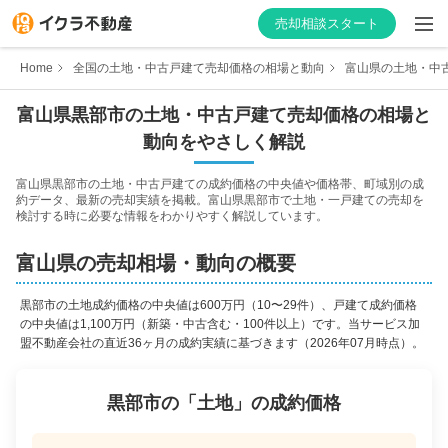
売却相談スタート
Home
全国の土地・中古戸建て売却価格の相場と動向
富山県の土地・中
富山県
黒部市
の土地・中古戸建て売却価格の相場と
動向をやさしく解説
はじめての方へ
富山県
黒部市
の土地・中古戸建ての成約価格の中央値や価格帯、町域別の成
約データ、最新の売却実績を掲載。
富山県
黒部市
で土地・一戸建ての売却を
不動産会社を探す
検討する時に必要な情報をわかりやすく解説しています。
物件の価格を知る
富山県
の売却相場・動向の概要
お家の売却を学ぶ
黒部市
の
土地成約価格の中央値は600万円（10〜29件）、戸建て成約価格
の中央値は1,100万円（新築・中古含む・100件以上）
です。当サービス加
盟不動産会社の直近36ヶ月の成約実績に基づきます
（2026年07月時点）。
不動産会社向け情報
黒部市
の「
土地
」の成約価格