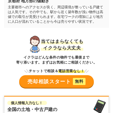
京都府
地方部の値動き
建物面積:
91
㎡
土地面積:
115
㎡
主要都市へのアクセスが良く、周辺環境が整っている戸建て
は人気です。その中でも、駅から近く築年数が浅い物件は高
2,800
値での取引が見受けられます。在宅ワークの増加により地方
万円
2025年8月
に人口が流れていることから今は売りやすい状況です。
京都府京田辺市大住ケ丘四丁目
当てはまらなくても
階数:
2
階
築年数:
46年
イクラなら大丈夫
建物面積:
83
㎡
土地面積:
170
㎡
イクラはどんな条件の物件でも最後まで
寄り添います。まずはお気軽にご相談ください。
チャットで相談＆
電話営業なし！
売却相談スタート
無料
個人情報入力なし！
全国の土地・中古戸建の