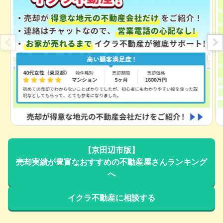
階数:
2
階
築年数:
37年
建物面積:
123
㎡
土地面積:
181
㎡
3,900
万円
2026年3月
京都府京田辺市田辺蕪木
階数:
2
階
築年数:
22年
建物面積:
141
㎡
土地面積:
132
㎡
【京田辺市版】
3,500
万円
売却実績が豊富なおすすめの不動産屋さんランキング
2026年2月
へ
京都府京田辺市山手東一丁目
イクラ不動産に相談する
階数:
2
階
築年数:
32年
建物面積:
127
㎡
土地面積:
161
㎡