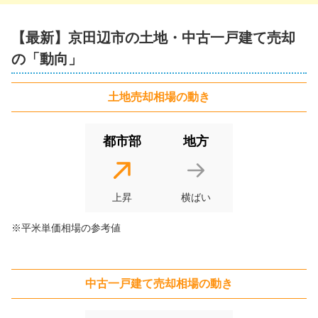
【最新】
京田辺市
の土地・中古一戸建て売却
2,600
万円
2026年1月
の「動向」
京都府京田辺市薪堀切谷
土地
売却相場の動き
階数:
2
階
築年数:
11年
建物面積:
102
㎡
土地面積:
105
㎡
都市部
地方
2,600
万円
2026年1月
上昇
横ばい
京都府京田辺市薪堀切谷
※平米単価相場の参考値
階数:
2
階
築年数:
11年
建物面積:
102
㎡
土地面積:
105
㎡
中古一戸建て
売却相場の動き
2,100
万円