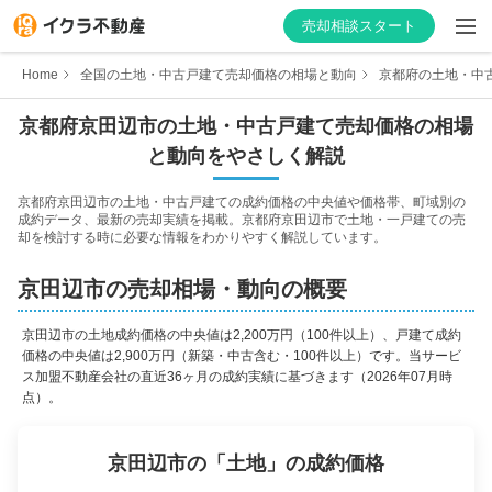
売却相談スタート
Home
全国の土地・中古戸建て売却価格の相場と動向
京都府の土地・中
京都府
京田辺市
の土地・中古戸建て売却価格の相場
と動向をやさしく解説
はじめての方へ
京都府
京田辺市
の土地・中古戸建ての成約価格の中央値や価格帯、町域別の
成約データ、最新の売却実績を掲載。
京都府
京田辺市
で土地・一戸建ての売
不動産会社を探す
却を検討する時に必要な情報をわかりやすく解説しています。
物件の価格を知る
京田辺市
の売却相場・動向の概要
お家の売却を学ぶ
京田辺市
の
土地成約価格の中央値は2,200万円（100件以上）、戸建て成約
価格の中央値は2,900万円（新築・中古含む・100件以上）
です。当サービ
ス加盟不動産会社の直近36ヶ月の成約実績に基づきます
（2026年07月時
不動産会社向け情報
点）。
京田辺市
の「
土地
」の成約価格