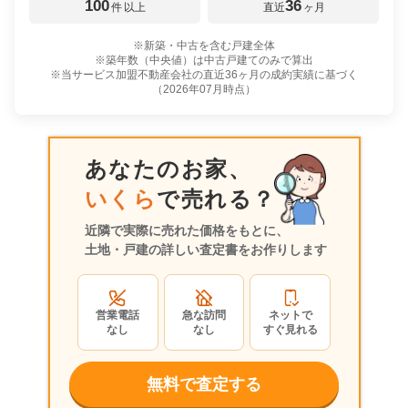
100
36
件
以上
直近
ヶ月
※新築・中古を含む戸建全体
※築年数（中央値）は中古戸建てのみで算出
※当サービス加盟不動産会社の直近36ヶ月の成約実績に基づく
（
2026年07月
時点）
あなたのお家、
いくら
で売れる？
近隣で実際に売れた価格をもとに、
土地・戸建の詳しい査定書をお作りします
営業電話
急な訪問
ネットで
なし
なし
すぐ見れる
無料で査定する