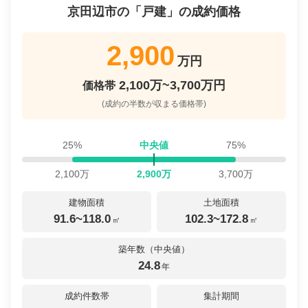
京田辺市
の「
戸建
」の成約価格
2,900
万円
2,100万~3,700万円
価格帯
(成約の半数が収まる価格帯)
25%
中央値
75%
2,100
万
2,900
万
3,700
万
建物面積
土地面積
91.6~118.0
102.3~172.8
㎡
㎡
築年数（中央値）
24.8
年
成約件数帯
集計期間