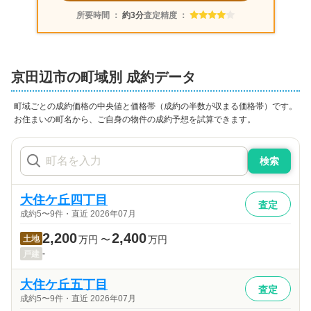
所要時間 ：
約3分
査定精度 ：
京田辺市
の町域別 成約データ
町域ごとの成約価格の中央値と価格帯（成約の半数が収まる価格帯）です。
お住まいの町名から、ご自身の物件の成約予想を試算できます。
検索
大住ケ丘四丁目
査定
成約5〜9件・直近 2026年07月
2,200
2,400
土地
万円
〜
万円
-
戸建
大住ケ丘五丁目
査定
成約5〜9件・直近 2026年07月