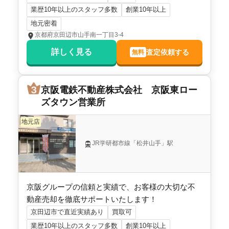
業歴10年以上のスタッフ多数
創業10年以上
3,600
地元密着
万円
2025年11月
京都府京田辺市山手南一丁目3-4
京都府京田辺市松井向谷
詳しく見る
査定依頼する
無料
階数:
2
階
築年数:
19年
京阪電鉄不動産株式会社 京阪東ロー
建物面積:
112
㎡
土地面積:
150
㎡
ズタウン営業所
4,900
地元店
万円
2025年10月
JR学研都市線「松井山手」駅
京都府京田辺市山手南二丁目
階数:
2
階
築年数:
27年
京阪グループの信頼と実績で、お客様の大切な不
建物面積:
138
㎡
土地面積:
181
㎡
動産売却を徹底サポートいたします！
京田辺市で直近実績あり
買取可
2,300
万円
2025年10月
業歴10年以上のスタッフ多数
創業10年以上