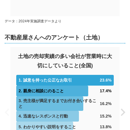
データ：2024年実施調査データより
不動産屋さんへのアンケート（土地）
土地の売却実績の多い会社が営業時に大
切にしていること
(
全国
)
1
.
誠意を持った公正なお取引
23.6
%
2
.
親身に相談にのること
17.4
%
3
.
売主様が満足するまでお付き合いするこ
16.2
%
と
4
.
迅速なレスポンスと行動
15.2
%
5
.
わかりやすい説明をすること
13.8
%