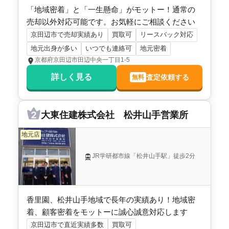
「地域密着」と「一生懸命」がモットー！通常の
階数:
2
階
築年数:
5年
売却以外対応可能です。お気軽にご相談ください
建物面積:
112
㎡
土地面積:
129
㎡
京田辺市で売却実績あり
買取可
リースバック対応
地元出身が多い
いつでも連絡可
地元密着
2,600
万円
京都府京田辺市田辺中央一丁目1-5
2025年11月
詳しく見る
査定依頼する
無料
京都府京田辺市河原神谷
階数:
2
階
建物面積:
80
㎡
大東住建株式会社 松井山手営業所
土地面積:
111
㎡
地元店
600
JR学研都市線「松井山手駅」徒歩2分
万円
2025年11月
京都府京田辺市大住仲ノ谷
香里園、松井山手地域で長年の実績あり！地域密
階数:
2
階
築年数:
46年
着、顧客密着をモットーに誠心誠意対応します
建物面積:
62
㎡
土地面積:
79
㎡
京田辺市で直近実績多数
買取可