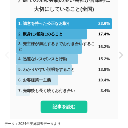
戸建ての売却実績の多い会社が営業時に
大切にしていること
(
全国
)
1
.
誠意を持った公正なお取引
23.6
%
2
.
親身に相談にのること
17.4
%
3
.
売主様が満足するまでお付き合いするこ
16.2
%
と
4
.
迅速なレスポンスと行動
15.2
%
5
.
わかりやすい説明をすること
13.8
%
6
.
お客様第一主義
10.4
%
7
.
売却後も長く続くお付き合い
3.4
%
記事を読む
データ：2024年実施調査データより