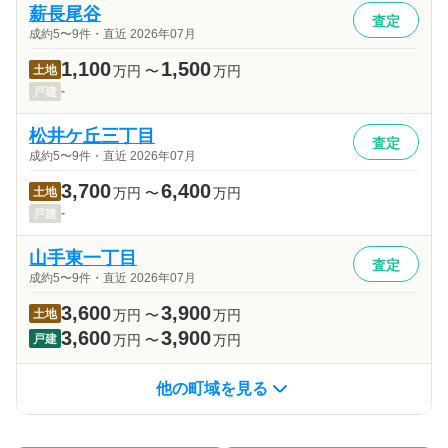
薪長尾谷
査定
成約5〜9件・直近 2026年07月
1,100
1,500
土地
万円
〜
万円
-
戸建
松井ケ丘三丁目
査定
成約5〜9件・直近 2026年07月
3,700
6,400
土地
万円
〜
万円
-
戸建
山手東一丁目
査定
成約5〜9件・直近 2026年07月
3,600
3,900
土地
万円
〜
万円
3,600
3,900
戸建
万円
〜
万円
他の町域を見る