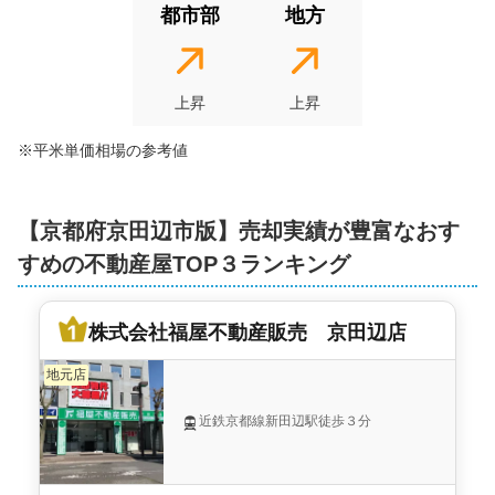
2026年1月
都市部
地方
京都府京田辺市薪堀切谷
上昇
上昇
階数:
2
階
築年数:
16年
建物面積:
96
㎡
土地面積:
100
㎡
※平米単価相場の参考値
3,500
万円
2025年12月
【
京都府京田辺市
版】売却実績が豊富なおす
京都府京田辺市同志社山手四丁目
すめの不動産屋TOP３ランキング
階数:
2
階
築年数:
13年
株式会社福屋不動産販売 京田辺店
建物面積:
110
㎡
土地面積:
173
㎡
地元店
5,000
万円
近鉄京都線新田辺駅徒歩３分
2025年11月
京都府京田辺市河原食田