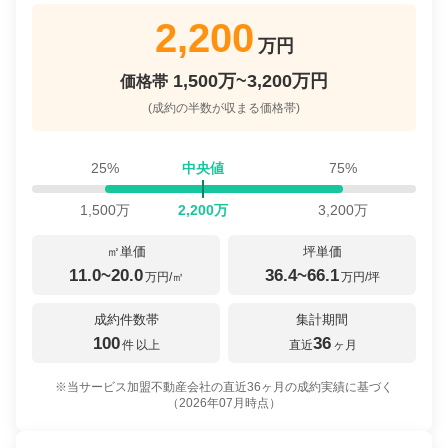
2,200
万円
1,500万~3,200万円
価格帯
(成約の半数が収まる価格帯)
25%
中央値
75%
1,500
万
2,200
万
3,200
万
㎡単価
坪単価
11.0~20.0
36.4~66.1
万円/㎡
万円/坪
成約件数帯
集計期間
100
36
件
以上
直近
ヶ月
※当サービス加盟不動産会社の直近36ヶ月の成約実績に基づく
（
2026年07月
時点）