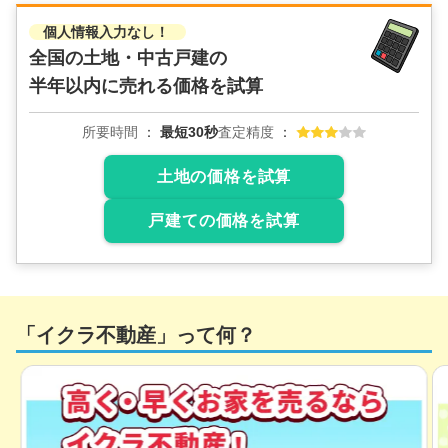
2,700
万円
2
2026年5月
2
3
個人情報入力なし！
全国の土地・中古戸建の
京都府京田辺市山手南二丁目
3
半年以内に売れる価格を試算
階数:
2
階
築年数:
4年
所要時間
最短30秒
査定精度
建物面積:
120
㎡
土地面積:
157
㎡
土地の価格を試算
2,800
万円
2026年4月
戸建ての価格を試算
京都府京田辺市花住坂二丁目
階数:
2
階
築年数:
38年
建物面積:
109
㎡
土地面積:
182
㎡
「イクラ不動産」って何？
3,600
万円
2026年3月
京都府京田辺市花住坂三丁目