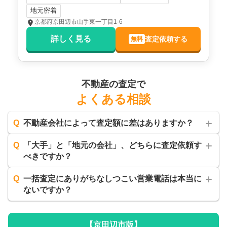
地元密着
京都府京田辺市大住責谷
京都府京田辺市山手東一丁目1-6
詳しく見る
査定依頼する
無料
階数:
2
階
築年数:
22年
建物面積:
82
㎡
土地面積:
106
㎡
2,000
不動産の査定で
万円
2025年10月
よくある相談
京都府京田辺市大住ケ丘三丁目
Q
不動産会社によって査定額に差はありますか？
階数:
2
階
築年数:
48年
Q
「大手」と「地元の会社」、どちらに査定依頼す
建物面積:
99
㎡
土地面積:
142
㎡
べきですか？
1,900
Q
一括査定にありがちなしつこい営業電話は本当に
万円
2025年10月
ないですか？
京都府京田辺市薪西山
【
京田辺市
版】