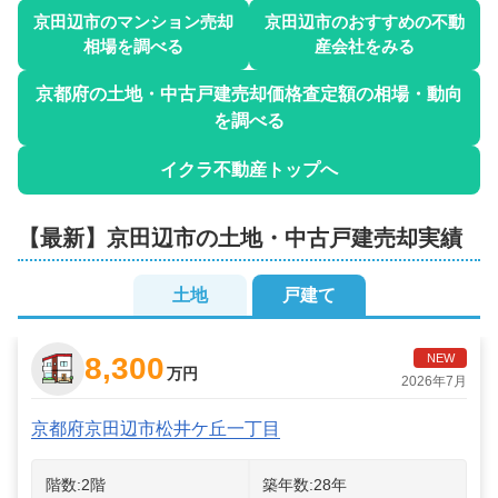
京田辺市
のマンション売却
京田辺市
のおすすめの不動
相場を調べる
産会社をみる
京都府
の土地・中古戸建売却価格査定額の相場・動向
を調べる
イクラ不動産トップへ
【最新】
京田辺市
の土地・中古戸建売却実績
土地
戸建て
8,300
NEW
万円
2026年7月
京都府京田辺市松井ケ丘一丁目
階数:
2
階
築年数:
28年