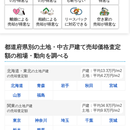
のが得意な
のが得意な
も断らない
得意な
離婚による
相続による
リースバック
空き家の
売却が得意な
売却が得意な
に対応できる
売却が得意な
都道府県別の土地・中古戸建て売却価格査定
額の相場・動向を調べる
北海道・東北
戸建：
平均
13.3
万円/m2
の
土地戸建
土地：
平均
4.2
万円/m2
の売却査定額
北海道
青森
岩手
秋田
宮城
山形
福島
関東
戸建：
平均
34.9
万円/m2
の
土地戸建
土地：
平均
9.9
万円/m2
の売却査定額
東京
神奈川
埼玉
千葉
茨城