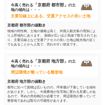
3,500
「
京都府
都市部」
今高く売れる
の
土
万円
2025年9月
地
の傾向は・・・
主要沿線上にある、交通アクセスの良い土地
京都府京田辺市草内八田
京都府
都市部の値動き
階数:
2
階
建物面積:
95
㎡
地域の特性柄、土地の価格は高く、外国人観光客の増加によ
土地面積:
100
㎡
り上昇傾向にあります。 面積が広いほど高値で取引されてお
り、主要沿線上など交通アクセスの良い土地は観光地の近く
でもあることから人気で、売れやすい状況です。
2,900
万円
2025年9月
「
京都府
地方部」
今高く売れる
の
土
京都府京田辺市河原受田
地
の傾向は・・・
周辺環境が整っている整形地
階数:
2
階
築年数:
25年
建物面積:
100
㎡
土地面積:
100
㎡
京都府
地方部の値動き
都市に比べて面積は広いものの、坪単価が下落している傾向
2,000
があります。しかし、今後農地が住宅地に変わる見通しがあ
万円
るので、早めの売却検討が必要です。周辺環境が整っていて
2025年9月
整形地であれば取引の可能性があります。