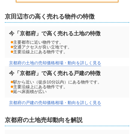
階数:
1
階
築年数:
不明
建物面積:
101
㎡
土地面積:
974
㎡
京田辺市の高く売れる物件の特徴
1,500
万円
2025年9月
今「京都府」で高く売れる土地の特徴
京都府京田辺市三山木柚ノ木
主要都市に近い物件です。
交通アクセスが良い立地です。
主要沿線上にある物件です。
階数:
2
階
築年数:
43年
京都府の土地の売却価格相場・動向を詳しく見る
建物面積:
77
㎡
土地面積:
100
㎡
今「京都府」で高く売れる戸建の特徴
5,600
駅から近い（徒歩10分以内）にある物件です。
万円
2025年9月
主要沿線上にある物件です。
延べ床面積が広い
京都府京田辺市山手南三丁目
京都府の戸建の売却価格相場・動向を詳しく見る
階数:
2
階
築年数:
26年
京都府
の
土地
売却動向を解説
建物面積:
146
㎡
土地面積:
212
㎡