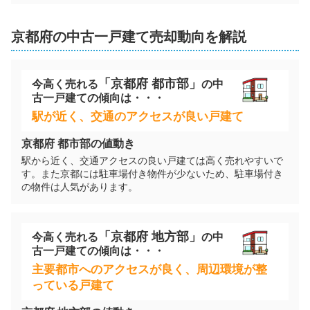
京都府京田辺市薪井手
京都府
の
中古一戸建て
売却動向を解説
階数:
2
階
築年数:
11年
建物面積:
79
㎡
土地面積:
100
㎡
「
京都府
都市部」
今高く売れる
の
中
3,200
古一戸建て
の傾向は・・・
万円
2025年8月
駅が近く、交通のアクセスが良い戸建て
京都府京田辺市興戸南鉾立
京都府
都市部の値動き
駅から近く、交通アクセスの良い戸建ては高く売れやすいで
階数:
2
階
建物面積:
98
㎡
す。また京都には駐車場付き物件が少ないため、駐車場付き
土地面積:
105
㎡
の物件は人気があります。
1,900
万円
「
京都府
地方部」
今高く売れる
の
中
2025年8月
古一戸建て
の傾向は・・・
京都府京田辺市草内穴口
主要都市へのアクセスが良く、周辺環境が整
っている戸建て
階数:
2
階
築年数:
9年