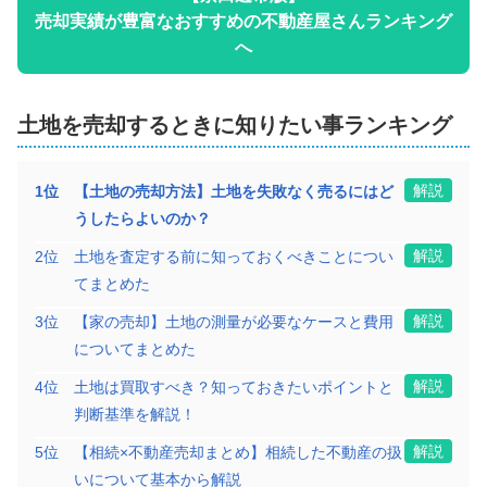
階数:
2
階
築年数:
21年
売却実績が豊富なおすすめの不動産屋さんランキング
建物面積:
93
㎡
土地面積:
107
㎡
へ
2,500
万円
土地
を売却するときに知りたい事ランキング
2025年10月
京都府京田辺市草内八田
解説
1
位
【土地の売却方法】土地を失敗なく売るにはど
うしたらよいのか？
階数:
2
階
築年数:
14年
建物面積:
99
㎡
土地面積:
100
㎡
解説
2
位
土地を査定する前に知っておくべきことについ
てまとめた
3,700
万円
解説
3
位
【家の売却】土地の測量が必要なケースと費用
2025年10月
についてまとめた
京都府京田辺市大住小林
解説
4
位
土地は買取すべき？知っておきたいポイントと
判断基準を解説！
階数:
2
階
築年数:
9年
解説
5
位
【相続×不動産売却まとめ】相続した不動産の扱
建物面積:
95
㎡
土地面積:
122
㎡
いについて基本から解説