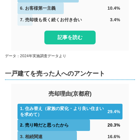
6
.
お客様第一主義
10.4
%
7
.
売却後も長く続くお付き合い
3.4
%
記事を読む
データ：2024年実施調査データより
一戸建てを売った人へのアンケート
売却理由
(
京都府
)
1
.
住み替え（家族の変化・より良い住まい
29.4
%
を求めて）
2
.
売り時だと思ったから
20.3
%
3
.
相続関連
16.6
%