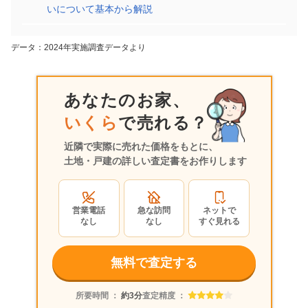
いについて基本から解説
京都府京田辺市薪長尾谷
階数:
2
階
築年数:
32年
データ：2024年実施調査データより
建物面積:
98
㎡
土地面積:
102
㎡
あなたのお家、
3,000
万円
2025年9月
いくら
で売れる？
京都府京田辺市花住坂三丁目
近隣で実際に売れた価格をもとに、
土地・戸建の詳しい査定書をお作りします
階数:
2
階
築年数:
32年
建物面積:
121
㎡
土地面積:
186
㎡
営業電話
急な訪問
ネットで
なし
なし
すぐ見れる
1,100
万円
2025年9月
無料で査定する
京都府京田辺市水取清水
所要時間 ：
約3分
査定精度 ：