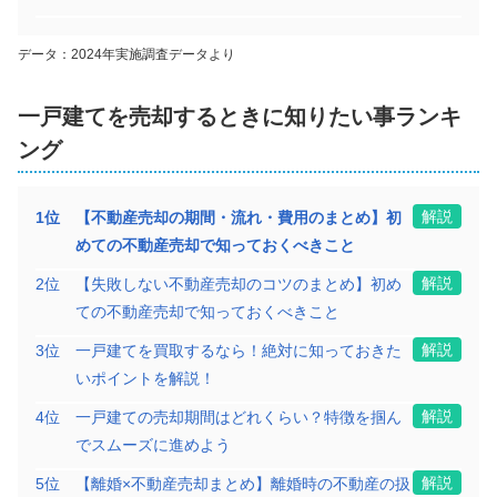
5,900
万円
2025年9月
データ：2024年実施調査データより
京都府京田辺市山手西一丁目
一戸建て
を売却するときに知りたい事ランキ
ング
階数:
2
階
築年数:
18年
建物面積:
114
㎡
土地面積:
157
㎡
解説
1
位
【不動産売却の期間・流れ・費用のまとめ】初
3,400
めての不動産売却で知っておくべきこと
万円
2025年9月
解説
2
位
【失敗しない不動産売却のコツのまとめ】初め
京都府京田辺市三山木柚ノ木
ての不動産売却で知っておくべきこと
解説
3
位
一戸建てを買取するなら！絶対に知っておきた
階数:
2
階
建物面積:
99
㎡
いポイントを解説！
土地面積:
162
㎡
解説
4
位
一戸建ての売却期間はどれくらい？特徴を掴ん
でスムーズに進めよう
1,000
万円
2025年9月
解説
5
位
【離婚×不動産売却まとめ】離婚時の不動産の扱