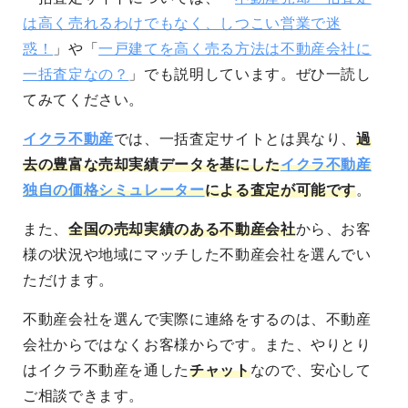
は高く売れるわけでもなく、しつこい営業で迷
惑！
」や「
一戸建てを高く売る方法は不動産会社に
一括査定なの？
」でも説明しています。ぜひ一読し
てみてください。
イクラ不動産
では、一括査定サイトとは異なり、
過
去の豊富な売却実績データを基にした
イクラ不動産
独自の価格シミュレーター
による査定が可能です
。
また、
全国の売却実績のある不動産会社
から、お客
様の状況や地域にマッチした不動産会社を選んでい
ただけます。
不動産会社を選んで実際に連絡をするのは、不動産
会社からではなくお客様からです。また、やりとり
はイクラ不動産を通した
チャット
なので、安心して
ご相談できます。