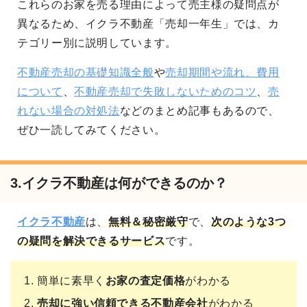
これらのお家を売る理由によって売主様の疑問点が
異なるため、イクラ不動産「売却一年生」では、カ
テゴリー別に説明しています。
不動産売却の基礎知識全般
や
売却期間や流れ、費用
について
、
不動産売却で失敗しないためのコツ
、
売
れない場合の対処法
などのまとめ記事もあるので、
ぜひ一読してみてください。
3.イクラ不動産は何ができるのか？
イクラ不動産
は、
無料＆秘密厳守
で、
次のような3つ
の疑問を解決できるサービス
です。
簡単に素早く
お家の査定価格
がわかる
売却に強い信頼できる不動産会社
がわかる