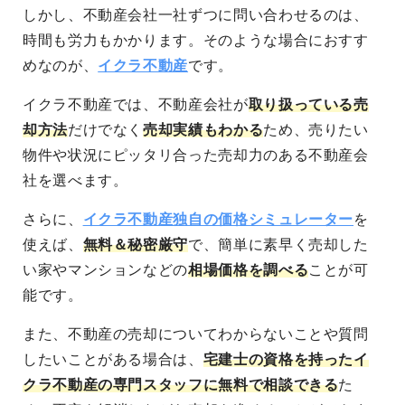
しかし、
不動産会社一社ずつに問い合わせるのは、
時間も労力もかかります
。そのような場合におすす
めなのが、
イクラ不動産
です。
イクラ不動産では、
不動産会社が
取り扱っている売
却方法
だけでなく
売却実績もわかる
ため、売りたい
物件や状況にピッタリ合った
売却力のある不動産会
社を選べます
。
さらに、
イクラ不動産独自の価格シミュレーター
を
使えば、
無料＆秘密厳守
で、簡単に素早く売却した
い家やマンションなどの
相場価格を調べる
ことが可
能
です。
また、不動産の売却についてわからないことや質問
したいことがある場合は、
宅建士の資格を持ったイ
クラ不動産の専門スタッフに無料で相談できる
た