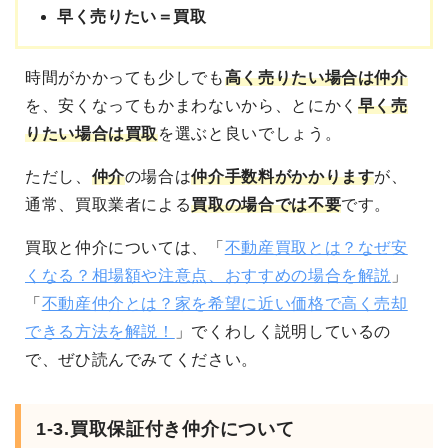
早く売りたい＝買取
時間がかかっても
少しでも
高く売りたい場合は仲介
を、安くなってもかまわないから、とにかく
早く売
りたい場合は買取
を選ぶと良いでしょう。
ただし、
仲介
の場合は
仲介手数料がかかります
が、
通常、買取業者による
買取の場合では不要
です。
買取と仲介については、「
不動産買取とは？なぜ安
くなる？相場額や注意点、おすすめの場合を解説
」
「
不動産仲介とは？家を希望に近い価格で高く売却
できる方法を解説！
」でくわしく説明しているの
で、ぜひ読んでみてください。
1-3.買取保証付き仲介について