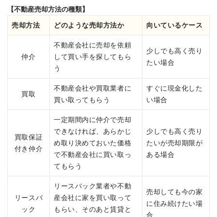
【不動産売却方法の種類】
売却方法
どのような売却方法か
向いているケース
不動産会社に売却を依頼
少しでも高く売り
仲介
して買い手を探してもら
たい場合
う
不動産会社や買取業者に
すぐに現金化した
買取
買い取ってもらう
い場合
一定期間内に仲介で売却
できなければ、あらかじ
少しでも高く売り
買取保証
め取り決めておいた価格
たいが売却期限が
付き仲介
で不動産会社に買い取っ
ある場合
てもらう
リースバック業者や不動
売却しても今の家
リースバ
産会社に家を買い取って
に住み続けたい場
ック
もらい、そのあと賃貸と
合