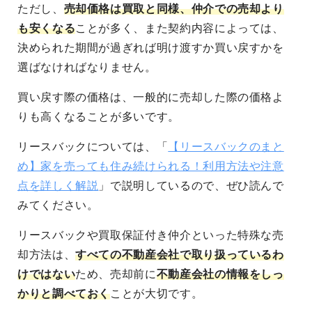
ただし、
売却価格は買取と同様、仲介での売却より
も安くなる
ことが多く、また契約内容によっては、
決められた期間が過ぎれば明け渡すか買い戻すかを
選ばなければなりません。
買い戻す際の価格は、一般的に売却した際の価格よ
りも高くなることが多いです
。
リースバックについては、「
【リースバックのまと
め】家を売っても住み続けられる！利用方法や注意
点を詳しく解説
」で説明しているので、ぜひ読んで
みてください。
リースバックや買取保証付き仲介といった
特殊な売
却方法は、
すべての不動産会社で取り扱っているわ
けではない
ため、売却前に
不動産会社の情報をしっ
かりと調べておく
ことが大切
です。