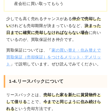
産会社に買い取ってもらう
少しでも高く売れるチャンスがある
仲介で売却した
い
けれども
売却期限が決まっているなど、
決まった
日までに確実に売却しなければならない
場合
に向い
ているのが、買取保証付き仲介です。
買取保証については、「
家の買い替え・住み替えで
買取保証（売却保証）をつけるメリット・デメリッ
ト
」で説明しています。ぜひ読んでみてください。
1-4.リースバックについて
リースバック
とは、
売却した家を新たに賃貸物件と
して借りる
ことで、
今までと同じように住み続けら
れる
という売却方法です。