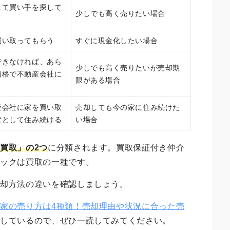
して買い手を探して
少しでも高く売りたい場合
買い取ってもらう
すぐに現金化したい場合
できなければ、あら
少しでも高く売りたいが売却期
価格で不動産会社に
限がある場合
産会社に家を買い取
売却しても今の家に住み続けた
貸として住み続ける
い場合
買取」の2つ
に分類されます。買取保証付き仲介
バックは買取の一種です。
売却方法の違いを確認しましょう。
「
家の売り方は4種類！売却理由や状況に合った売
明しているので、ぜひ一読してみてください。