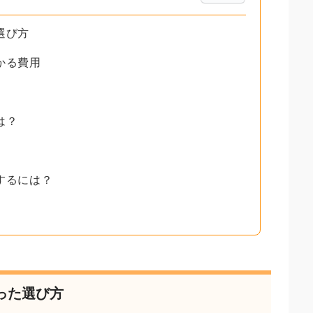
選び方
かる費用
？
は？
するには？
った選び方