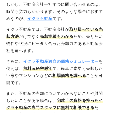
しかし、
不動産会社一社ずつに問い合わせるのは、
時間も労力もかかります
。そのような場合におすす
めなのが、
イクラ不動産
です。
イクラ不動産では、
不動産会社が
取り扱っている売
却方法
だけでなく
売却実績もわかる
ため、売りたい
物件や状況にピッタリ合った
売却力のある不動産会
社を選べます
。
さらに、
イクラ不動産独自の価格シミュレーター
を
使えば、
無料＆秘密厳守
で、簡単に素早く売却した
い家やマンションなどの
相場価格を調べる
ことが可
能
です。
また、不動産の売却についてわからないことや質問
したいことがある場合は、
宅建士の資格を持ったイ
クラ不動産の専門スタッフに無料で相談できる
た