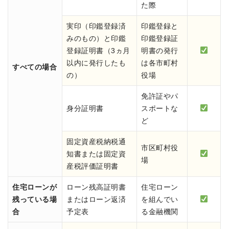
た際
実印（印鑑登録済
印鑑登録と
みのもの）と印鑑
印鑑登録証
登録証明書（3ヵ月
明書の発行
以内に発行したも
は各市町村
すべての場合
の）
役場
免許証やパ
身分証明書
スポートな
ど
固定資産税納税通
市区町村役
知書または固定資
場
産税評価証明書
住宅ローンが
ローン残高証明書
住宅ローン
残っている場
またはローン返済
を組んでい
合
予定表
る金融機関