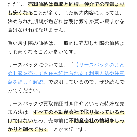
ただし、
売却価格は買取と同様、仲介での売却より
も安くなる
ことが多く、また契約内容によっては、
決められた期間が過ぎれば明け渡すか買い戻すかを
選ばなければなりません。
買い戻す際の価格は、一般的に売却した際の価格よ
りも高くなることが多いです
。
リースバックについては、「
【リースバックのまと
め】家を売っても住み続けられる！利用方法や注意
点を詳しく解説
」で説明しているので、ぜひ読んで
みてください。
リースバックや買取保証付き仲介といった
特殊な売
却方法は、
すべての不動産会社で取り扱っているわ
けではない
ため、売却前に
不動産会社の情報をしっ
かりと調べておく
ことが大切
です。