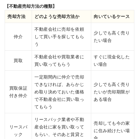
【不動産売却方法の種類】
売却方法
どのような売却方法か
向いているケース
不動産会社に売却を依頼
少しでも高く売り
仲介
して買い手を探してもら
たい場合
う
不動産会社や買取業者に
すぐに現金化した
買取
買い取ってもらう
い場合
一定期間内に仲介で売却
できなければ、あらかじ
少しでも高く売り
買取保証
め取り決めておいた価格
たいが売却期限が
付き仲介
で不動産会社に買い取っ
ある場合
てもらう
リースバック業者や不動
売却しても今の家
リースバ
産会社に家を買い取って
に住み続けたい場
ック
もらい、そのあと賃貸と
合