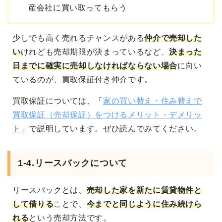
産会社に買い取ってもらう
少しでも高く売れるチャンスがある
仲介で売却した
い
けれども
売却期限が決まっているなど、
決まった
日までに確実に売却しなければならない
場合
に向い
ているのが、買取保証付き仲介です。
買取保証については、「
家の買い替え・住み替えで
買取保証（売却保証）をつけるメリット・デメリッ
ト
」で説明しています。ぜひ読んでみてください。
1-4.リースバックについて
リースバック
とは、
売却した家を新たに賃貸物件と
して借りる
ことで、
今までと同じように住み続けら
れる
という売却方法です。