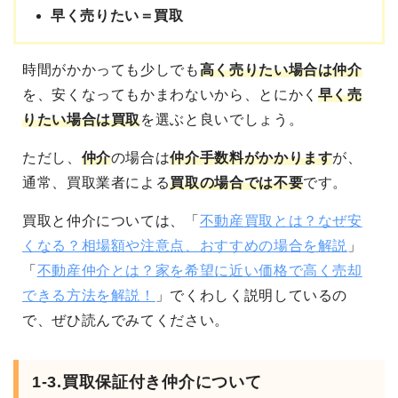
早く売りたい＝買取
時間がかかっても
少しでも
高く売りたい場合は仲介
を、安くなってもかまわないから、とにかく
早く売
りたい場合は買取
を選ぶと良いでしょう。
ただし、
仲介
の場合は
仲介手数料がかかります
が、
通常、買取業者による
買取の場合では不要
です。
買取と仲介については、「
不動産買取とは？なぜ安
くなる？相場額や注意点、おすすめの場合を解説
」
「
不動産仲介とは？家を希望に近い価格で高く売却
できる方法を解説！
」でくわしく説明しているの
で、ぜひ読んでみてください。
1-3.買取保証付き仲介について