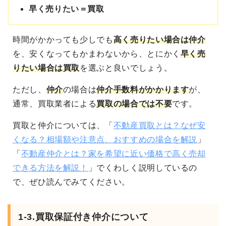
早く売りたい＝買取
時間がかかっても
少しでも
高く売りたい場合は仲介
を、安くなってもかまわないから、とにかく
早く売
りたい場合は買取
を選ぶと良いでしょう。
ただし、
仲介
の場合は
仲介手数料がかかります
が、
通常、買取業者による
買取の場合では不要
です。
買取と仲介については、「
不動産買取とは？なぜ安
くなる？相場額や注意点、おすすめの場合を解説
」
「
不動産仲介とは？家を希望に近い価格で高く売却
できる方法を解説！
」でくわしく説明しているの
で、ぜひ読んでみてください。
1-3.買取保証付き仲介について