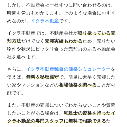
しかし、
不動産会社一社ずつに問い合わせるのは、
時間も労力もかかります
。そのような場合におすす
めなのが、
イクラ不動産
です。
イクラ不動産では、
不動産会社が
取り扱っている売
却方法
だけでなく
売却実績もわかる
ため、売りたい
物件や状況にピッタリ合った
売却力のある不動産会
社を選べます
。
さらに、
イクラ不動産独自の価格シミュレーター
を
使えば、
無料＆秘密厳守
で、簡単に素早く売却した
い家やマンションなどの
相場価格を調べる
ことが可
能
です。
また、不動産の売却についてわからないことや質問
したいことがある場合は、
宅建士の資格を持ったイ
クラ不動産の専門スタッフに無料で相談できる
た