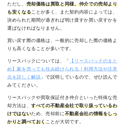
ただし、
売却価格は買取と同様、仲介での売却より
も安くなる
ことが多く、また契約内容によっては、
決められた期間が過ぎれば明け渡すか買い戻すかを
選ばなければなりません。
買い戻す際の価格は、一般的に売却した際の価格よ
りも高くなることが多いです
。
リースバックについては、「
【リースバックのまと
め】家を売っても住み続けられる！利用方法や注意
点を詳しく解説
」で説明しているので、ぜひ読んで
みてください。
リースバックや買取保証付き仲介といった
特殊な売
却方法は、
すべての不動産会社で取り扱っているわ
けではない
ため、売却前に
不動産会社の情報をしっ
かりと調べておく
ことが大切
です。