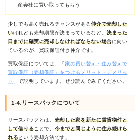
産会社に買い取ってもらう
少しでも高く売れるチャンスがある
仲介で売却した
い
けれども
売却期限が決まっているなど、
決まった
日までに確実に売却しなければならない
場合
に向い
ているのが、買取保証付き仲介です。
買取保証については、「
家の買い替え・住み替えで
買取保証（売却保証）をつけるメリット・デメリッ
ト
」で説明しています。ぜひ読んでみてください。
1-4.リースバックについて
リースバック
とは、
売却した家を新たに賃貸物件と
して借りる
ことで、
今までと同じように住み続けら
れる
という売却方法です。