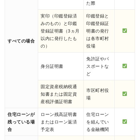
た際
実印（印鑑登録済
印鑑登録と
みのもの）と印鑑
印鑑登録証
登録証明書（3ヵ月
明書の発行
以内に発行したも
は各市町村
すべての場合
の）
役場
免許証やパ
身分証明書
スポートな
ど
固定資産税納税通
市区町村役
知書または固定資
場
産税評価証明書
住宅ローンが
ローン残高証明書
住宅ローン
残っている場
またはローン返済
を組んでい
合
予定表
る金融機関