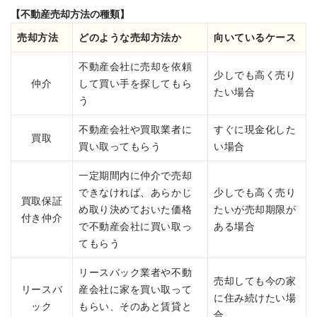
【不動産売却方法の種類】
売却方法
どのような売却方法か
向いているケース
不動産会社に売却を依頼
少しでも高く売り
仲介
して買い手を探してもら
たい場合
う
不動産会社や買取業者に
すぐに現金化した
買取
買い取ってもらう
い場合
一定期間内に仲介で売却
できなければ、あらかじ
少しでも高く売り
買取保証
め取り決めておいた価格
たいが売却期限が
付き仲介
で不動産会社に買い取っ
ある場合
てもらう
リースバック業者や不動
売却しても今の家
リースバ
産会社に家を買い取って
に住み続けたい場
ック
もらい、そのあと賃貸と
合